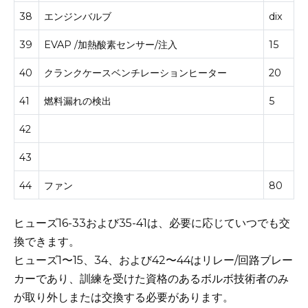
38
エンジンバルブ
dix
39
EVAP /加熱酸素センサー/注入
15
40
クランクケースベンチレーションヒーター
20
41
燃料漏れの検出
5
42
43
44
ファン
80
ヒューズ16-33および35-41は、必要に応じていつでも交
換できます。
ヒューズ1〜15、34、および42〜44はリレー/回路ブレー
カーであり、訓練を受けた資格のあるボルボ技術者のみ
が取り外しまたは交換する必要があります。