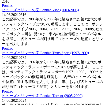
2010
Pontiac
ヒューズとリレーの図 Pontiac Vibe (2003-2008)
14.06.2021
0
616
この記事では、2003年から2008年に製造された第1世代のポ
ンティアックバイブについて考察します。ここでは、ポンテ
ィアックバイブ2003、2004、2005、2006、2007、2008のヒュ
ーズボックス図を 見つけ、車内の位置情報ヒューズパネル
を取得し、各ヒューズの割り当て（ヒューズの配置）とリレ
ーを出力します。
Pontiac
ヒューズとリレーの図 Pontiac Trans Sport (1997-1999)
14.06.2021
0
785
この記事では、1997年から1999年に製造された第2世代のポ
ンティアックトランススポーツについて考察します。ここで
は、ポンティアックトランススポーツ1997、1998、1999のヒ
ューズボックスの概略図を確認し、 内部のヒューズパネル
の位置に関する情報を入手します。車、および各ヒューズの
割り当て（ヒューズの配置）とリレーを見つけます。
Pontiac
ヒューズとリレーの図 Pontiac Torrent (2005-2009)
14.06.2021
0
524
ポンティアックトレントの中型クロスオーバーは2005年から