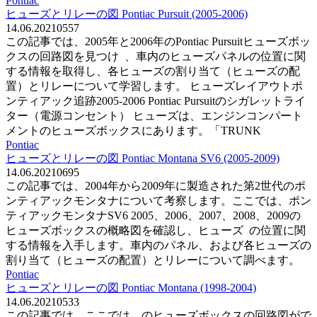
Pontiac
ヒューズとリレーの図 Pontiac Pursuit (2005-2006)
14.06.2021
0
557
この記事では、2005年と2006年のPontiac Pursuitヒューズボッ
クスの回路図を見つけ 、車内のヒューズパネルの位置に関
する情報を取得し、各ヒューズの割り当て（ヒューズの配
置）とリレーについて学習します。 ヒューズレイアウトポ
ンティアック追跡2005-2006 Pontiac Pursuitのシガレットライ
ター（電源コンセント） ヒューズは、エンジンコンパート
メントのヒューズボックスにあります。「TRUNK
Pontiac
ヒューズとリレーの図 Pontiac Montana SV6 (2005-2009)
14.06.2021
0
695
この記事では、2004年から2009年に製造された第2世代のポ
ンティアックモンタナについて考察します。ここでは、ポン
ティアックモンタナSV6 2005、2006、2007、2008、2009の
ヒューズボックスの概略図を確認し、ヒューズ の位置に関
する情報を入手します。車内のパネル、および各ヒューズの
割り当て（ヒューズの配置）とリレーについて調べます。
Pontiac
ヒューズとリレーの図 Pontiac Montana (1998-2004)
14.06.2021
0
533
この記事では、ここでは、のヒューズボックスの回路図がで