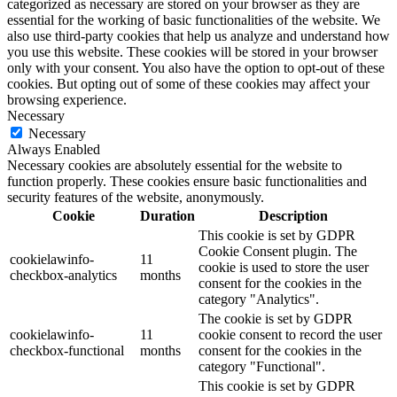
categorized as necessary are stored on your browser as they are
essential for the working of basic functionalities of the website. We
also use third-party cookies that help us analyze and understand how
you use this website. These cookies will be stored in your browser
only with your consent. You also have the option to opt-out of these
cookies. But opting out of some of these cookies may affect your
browsing experience.
Necessary
Necessary
Always Enabled
Necessary cookies are absolutely essential for the website to
function properly. These cookies ensure basic functionalities and
security features of the website, anonymously.
Cookie
Duration
Description
This cookie is set by GDPR
Cookie Consent plugin. The
cookielawinfo-
11
cookie is used to store the user
checkbox-analytics
months
consent for the cookies in the
category "Analytics".
The cookie is set by GDPR
cookielawinfo-
11
cookie consent to record the user
checkbox-functional
months
consent for the cookies in the
category "Functional".
This cookie is set by GDPR