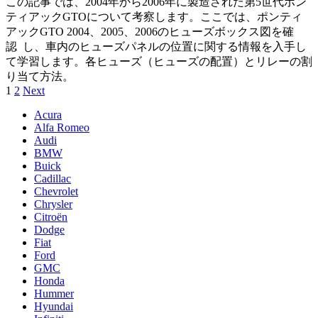
この記事では、2004年から2006年に製造された第5世代ポン
ティアックGTOについて考察します。ここでは、ポンティ
アックGTO 2004、2005、2006のヒューズボックス図を確
認 し、車内のヒューズパネルの位置に関する情報を入手し
て学習します。各ヒューズ（ヒューズの配置）とリレーの割
り当て方法。
Posts
1
2
Next
pagination
Acura
Alfa Romeo
Audi
BMW
Buick
Cadillac
Chevrolet
Chrysler
Citroën
Dodge
Fiat
Ford
GMC
Honda
Hummer
Hyundai