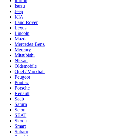
Infiniti
Isuzu
Jeep
KIA
Land Rover
Lexus
Lincoln
Mazda
Mercedes-Benz
Mercury
Mitsubishi
Nissan
Oldsmobile
Opel / Vauxhall
Peugeot
Pontiac
Porsche
Renault
Saab
Saturn
Scion
SEAT
Skoda
Smart
Subaru