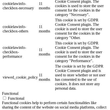
Cookie Consent plugin. The
cookielawinfo-
11
cookies is used to store the user
checkbox-necessary
months
consent for the cookies in the
category "Necessary".
This cookie is set by GDPR
Cookie Consent plugin. The
cookielawinfo-
11
cookie is used to store the user
checkbox-others
months
consent for the cookies in the
category "Other.
This cookie is set by GDPR
cookielawinfo-
Cookie Consent plugin. The
11
checkbox-
cookie is used to store the user
months
performance
consent for the cookies in the
category "Performance".
The cookie is set by the GDPR
Cookie Consent plugin and is
11
used to store whether or not user
viewed_cookie_policy
months
has consented to the use of
cookies. It does not store any
personal data.
Functional
Functional
Functional cookies help to perform certain functionalities like
sharing the content of the website on social media platforms, collect