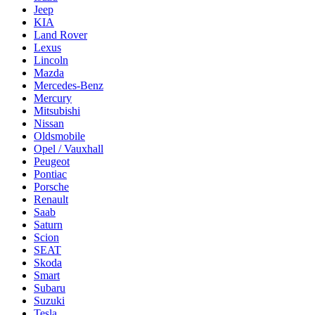
Jeep
KIA
Land Rover
Lexus
Lincoln
Mazda
Mercedes-Benz
Mercury
Mitsubishi
Nissan
Oldsmobile
Opel / Vauxhall
Peugeot
Pontiac
Porsche
Renault
Saab
Saturn
Scion
SEAT
Skoda
Smart
Subaru
Suzuki
Tesla