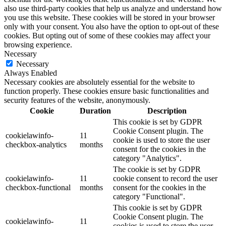
also use third-party cookies that help us analyze and understand how
you use this website. These cookies will be stored in your browser
only with your consent. You also have the option to opt-out of these
cookies. But opting out of some of these cookies may affect your
browsing experience.
Necessary
Necessary
Always Enabled
Necessary cookies are absolutely essential for the website to
function properly. These cookies ensure basic functionalities and
security features of the website, anonymously.
Cookie
Duration
Description
This cookie is set by GDPR
Cookie Consent plugin. The
cookielawinfo-
11
cookie is used to store the user
checkbox-analytics
months
consent for the cookies in the
category "Analytics".
The cookie is set by GDPR
cookielawinfo-
11
cookie consent to record the user
checkbox-functional
months
consent for the cookies in the
category "Functional".
This cookie is set by GDPR
Cookie Consent plugin. The
cookielawinfo-
11
cookies is used to store the user