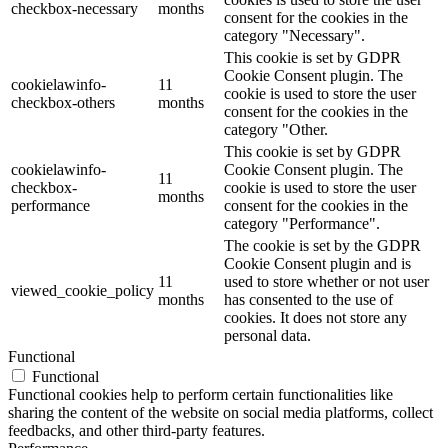
checkbox-necessary
months
consent for the cookies in the
category "Necessary".
This cookie is set by GDPR
Cookie Consent plugin. The
cookielawinfo-
11
cookie is used to store the user
checkbox-others
months
consent for the cookies in the
category "Other.
This cookie is set by GDPR
cookielawinfo-
Cookie Consent plugin. The
11
checkbox-
cookie is used to store the user
months
performance
consent for the cookies in the
category "Performance".
The cookie is set by the GDPR
Cookie Consent plugin and is
11
used to store whether or not user
viewed_cookie_policy
months
has consented to the use of
cookies. It does not store any
personal data.
Functional
Functional
Functional cookies help to perform certain functionalities like
sharing the content of the website on social media platforms, collect
feedbacks, and other third-party features.