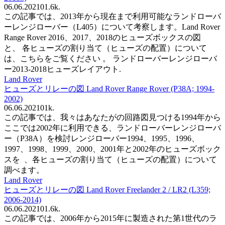
06.06.2021
0
1.6k.
この記事では、2013年から現在まで利用可能なランドローバ
ーレンジローバー（L405）について考察します。Land Rover
Range Rover 2016、2017、2018のヒューズボックスの図
と、 各ヒューズの割り当て（ヒューズの配置）について
は、こちらをご覧ください 。 ランドローバーレンジローバ
ー2013-2018ヒューズレイアウト.
Land Rover
ヒューズとリレーの図 Land Rover Range Rover (P38A; 1994-
2002)
06.06.2021
0
1k.
この記事では、我々はあなたがの回路図見つける1994年から
ここでは2002年に利用できる、ランドローバーレンジローバ
ー（P38A）を検討レンジローバー1994、1995、1996、
1997、1998、1999、2000、2001年と2002年のヒューズボック
スを 、各ヒューズの割り当て（ヒューズの配置）について
調べます。
Land Rover
ヒューズとリレーの図 Land Rover Freelander 2 / LR2 (L359;
2006-2014)
06.06.2021
0
1.6k.
この記事では、2006年から2015年に製造された第1世代のラ