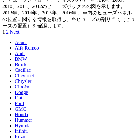
2010、2011、2012のヒューズボックスの図を示します。
2013年、2014年、2015年、2016年 、車内のヒューズパネル
の位置に関する情報を取得し、各ヒューズの割り当て（ヒュ
ーズの配置）を確認します。
Posts
1
2
Next
pagination
Acura
Alfa Romeo
Audi
BMW
Buick
Cadillac
Chevrolet
Chrysler
Citroën
Dodge
Fiat
Ford
GMC
Honda
Hummer
Hyundai
Infiniti
Isuzu