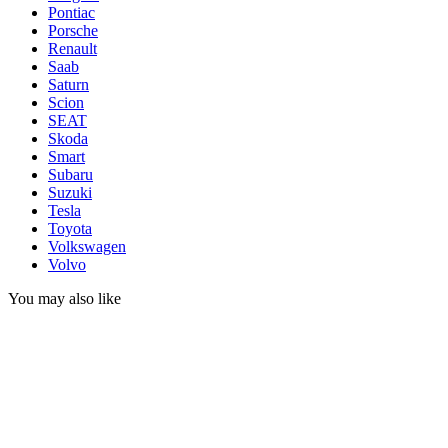
Pontiac
Porsche
Renault
Saab
Saturn
Scion
SEAT
Skoda
Smart
Subaru
Suzuki
Tesla
Toyota
Volkswagen
Volvo
You may also like