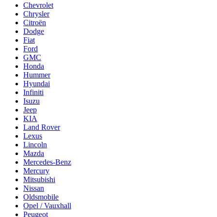
Chevrolet
Chrysler
Citroën
Dodge
Fiat
Ford
GMC
Honda
Hummer
Hyundai
Infiniti
Isuzu
Jeep
KIA
Land Rover
Lexus
Lincoln
Mazda
Mercedes-Benz
Mercury
Mitsubishi
Nissan
Oldsmobile
Opel / Vauxhall
Peugeot