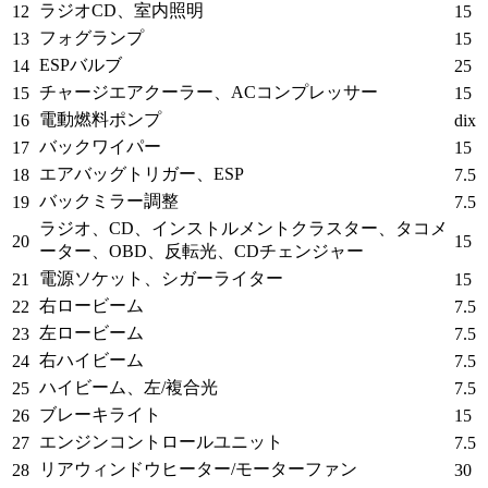
ラジオCD、室内照明
12
15
フォグランプ
13
15
ESPバルブ
14
25
チャージエアクーラー、ACコンプレッサー
15
15
電動燃料ポンプ
16
dix
バックワイパー
17
15
エアバッグトリガー、ESP
18
7.5
バックミラー調整
19
7.5
ラジオ、CD、インストルメントクラスター、タコメ
20
15
ーター、OBD、反転光、CDチェンジャー
電源ソケット、シガーライター
21
15
右ロービーム
22
7.5
左ロービーム
23
7.5
右ハイビーム
24
7.5
ハイビーム、左/複合光
25
7.5
ブレーキライト
26
15
エンジンコントロールユニット
27
7.5
リアウィンドウヒーター/モーターファン
28
30