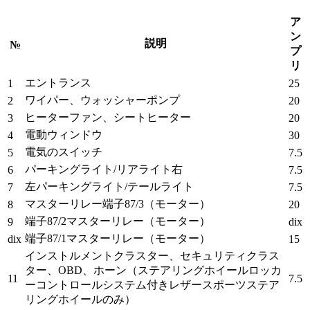
ア
ン
説明
№
プ
リ
エントランス
1
25
ワイパー、ウォッシャーポンプ
2
20
ヒーターファン、シートヒーター
3
20
電動ウィンドウ
4
30
電気のスイッチ
5
7.5
パーキングライト/リアライト右
6
7.5
左パーキングライト/テールライト
7
7.5
マスターリレー端子87/3（モーター）
8
20
端子87/2マスターリレー（モーター）
9
dix
端子87/1マスターリレー（モーター）
dix
15
インストルメントクラスター、セキュリティクラス
ター、OBD、ホーン（ステアリングホイールロッカ
11
7.5
ーコントロールシステム付きレザースポーツステア
リングホイールのみ）