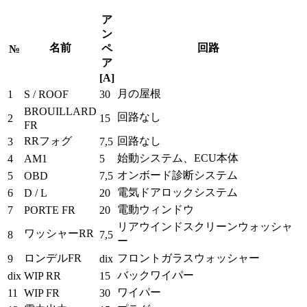
ア
ン
名前
回路
ペ
№
ア
[A]
月の屋根
1
S / ROOF
30
BROUILLARD
回路なし
2
15
FR
RRフォグ
回路なし
3
7,5
始動システム、ECU本体
4
AM1
5
オンボード診断システム
5
OBD
7,5
電気ドアロックシステム
6
D / L
20
電動ウィンドウ
7
PORTE FR
20
リアウインドスクリーンウォッシャ
ワッシャーRR
8
7,5
ー
ロンデルFR
フロントガラスウォッシャー
9
dix
バックワイパー
dix
WIP RR
15
ワイパー
11
WIP FR
30