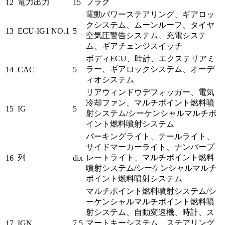
電力出力
プラグ
12
15
電動パワーステアリング、ギアロッ
クシステム、ムーンルーフ、タイヤ
13
ECU-IG1 NO.1
5
空気圧警告システム、充電システ
ム、ギアチェンジスイッチ
ボディECU、時計、エクステリアミ
ラー、ギアロックシステム、オーデ
14
CAC
5
ィオシステム
リアウィンドウデフォッガー、電気
冷却ファン、マルチポイント燃料噴
15
IG
5
射システム/シーケンシャルマルチポ
イント燃料噴射システム
パーキングライト、テールライト、
サイドマーカーライト、ナンバープ
列
レートライト、マルチポイント燃料
16
dix
噴射システム/シーケンシャルマルチ
ポイント燃料噴射システム
マルチポイント燃料噴射システム/シ
ーケンシャルマルチポイント燃料噴
射システム、自動変速機、時計、ス
マートキーシステム、ステアリング
17
IGN
7,5