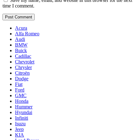
Save my name, email, and website in this browser for the next
time I comment.
Acura
Alfa Romeo
Audi
BMW
Buick
Cadillac
Chevrolet
Chrysler
Citroën
Dodge
Fiat
Ford
GMC
Honda
Hummer
Hyundai
Infiniti
Isuzu
Jeep
KIA