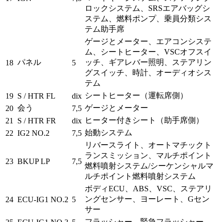
ロックシステム、SRSエアバッグシ
ステム、燃料ポンプ、乗員分類シス
テム助手席
ゲージとメーター、エアコンシステ
ム、シートヒーター、VSCオフスイ
パネル
ッチ、ギアレバー照明、ステアリン
18
5
グスイッチ、時計、オーディオシス
テム
シートヒーター（運転席側）
19
S / HTR FL
dix
会う
ゲージとメーター
20
7,5
ヒーター付きシート（助手席側）
21
S / HTR FR
dix
始動システム
22
IG2 NO.2
7,5
リバースライト、オートマチックト
ランスミッション、マルチポイント
23
BKUP LP
7,5
燃料噴射システム/シーケンシャルマ
ルチポイント燃料噴射システム
ボディECU、ABS、VSC、ステアリ
ングセンサー、ヨーレート、Gセン
24
ECU-IG1 NO.2
5
サー
フラッシャー、緊急フラッシャー