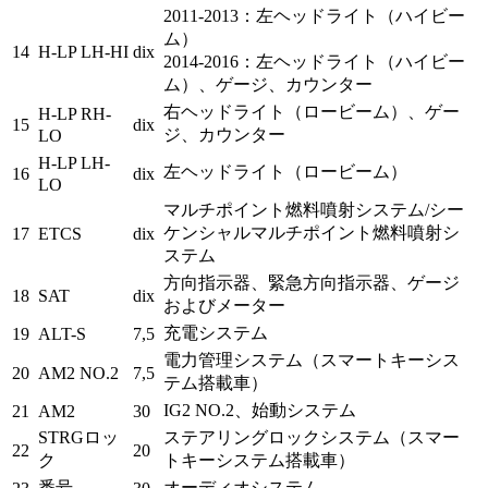
2011-2013：左ヘッドライト（ハイビー
ム）
14
H-LP LH-HI
dix
2014-2016：左ヘッドライト（ハイビー
ム）、ゲージ、カウンター
右ヘッドライト（ロービーム）、ゲー
H-LP RH-
15
dix
ジ、カウンター
LO
H-LP LH-
左ヘッドライト（ロービーム）
16
dix
LO
マルチポイント燃料噴射システム/シー
ケンシャルマルチポイント燃料噴射シ
17
ETCS
dix
ステム
方向指示器、緊急方向指示器、ゲージ
18
SAT
dix
およびメーター
充電システム
19
ALT-S
7,5
電力管理システム（スマートキーシス
20
AM2 NO.2
7,5
テム搭載車）
IG2 NO.2、始動システム
21
AM2
30
STRGロッ
ステアリングロックシステム（スマー
22
20
ク
トキーシステム搭載車）
番号
オーディオシステム