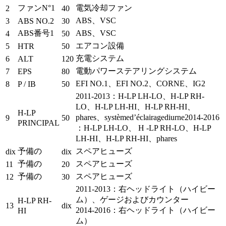
ファンN°1
電気冷却ファン
2
40
ABS、VSC
3
ABS NO.2
30
ABS番号1
ABS、VSC
4
50
エアコン設備
5
HTR
50
充電システム
6
ALT
120
電動パワーステアリングシステム
7
EPS
80
EFI NO.1、EFI NO.2、CORNE、IG2
8
P / IB
50
2011-2013：H-LP LH-LO、H-LP RH-
LO、H-LP LH-HI、H-LP RH-HI、
H-LP
phares、systèmed’éclairagediurne2014-2016
9
50
PRINCIPAL
：H-LP LH-LO、 H -LP RH-LO、H-LP
LH-HI、H-LP RH-HI、phares
予備の
スペアヒューズ
dix
dix
予備の
スペアヒューズ
11
20
予備の
スペアヒューズ
12
30
2011-2013：右ヘッドライト（ハイビー
ム）、ゲージおよびカウンター
H-LP RH-
13
dix
2014-2016：右ヘッドライト（ハイビー
HI
ム）