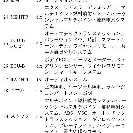
23
30
エクステリアミラーデフォッガー、マ
ルチポイント燃料噴射システム/シーケ
24
ME HTR
dix
ンシャルマルチポイント燃料噴射シス
テム
オートマチックトランスミッション、
パワーウィンドウ、時計、スマートキ
ECU-B
25
dix
ーシステム、ワイヤレスリモコン、助
NO.2
手席乗員分類システム
ボディECU、ゲージとメーター、ステ
アリングセンサー、ワイヤレスリモコ
26
ECU-B
dix
ン、スマートキーシステム
オーディオシステム
27
RADN°1
15
室内照明、パーソナル照明、ラゲッジ
ドーム
28
dix
コンパートメント照明
マルチポイント燃料噴射システム/シー
ケンシャルマルチポイント燃料噴射シ
ステム、ABS、VSC、オートマチック
ストップ
29
dix
トランスミッション、ギアロックシス
テム、ブレーキライト、ハイブレーキ
ライト、電力管理システム