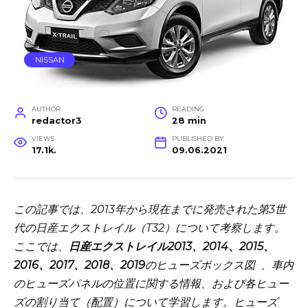
NISSAN
AUTHOR
READING
redactor3
28 min
VIEWS
PUBLISHED BY
17.1k.
09.06.2021
この記事では、2013年から現在までに発売された第3世
代の日産エクストレイル（T32）について考察します。
ここでは、
日産エクストレイル2013、2014、2015、
2016、2017、2018、2019
のヒューズボックス図
、車内
のヒューズパネルの位置に関する情報、および各ヒュー
ズの割り当て（配置）について学習します。ヒューズ