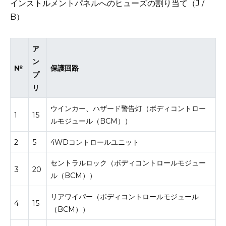
インストルメントパネルへのヒューズの割り当て（J /
B）
ア
ン
№
保護回路
プ
リ
ウインカー、ハザード警告灯（ボディコントロー
1
15
ルモジュール（BCM））
2
5
4WDコントロールユニット
セントラルロック（ボディコントロールモジュー
3
20
ル（BCM））
リアワイパー（ボディコントロールモジュール
4
15
（BCM））