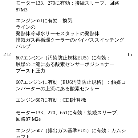
モーター133、270に有効：接続スリーブ、回路
87M3
エンジン651に有効：
換気
ラインの
発熱体冷却水サーモスタットの発熱体
排気ガス再循環クーラーのバイパススイッチング
バルブ
212
15
607エンジン（汚染防止規格EU5）に有効：
触媒の上流にある酸素
センサーポジショナー
ブースト圧力
607エンジンに有効（EU6汚染防止規格）：触媒コ
ンバーターの上流にある酸素センサー
エンジン607に有効：CDI計算機
モーター133、270、651に有効：接続スリーブ、
回路87 M2e
エンジン607（排出ガス基準EU5）に有効：カムシ
ャフト