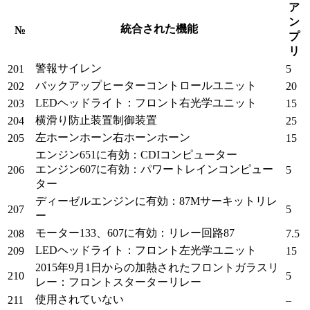
ア
ン
統合された機能
№
プ
リ
警報サイレン
201
5
バックアップヒーターコントロールユニット
202
20
LEDヘッドライト：フロント右光学ユニット
203
15
横滑り防止装置制御装置
204
25
左ホーンホーン右ホーンホーン
205
15
エンジン651に有効：CDIコンピューター
エンジン607に有効：パワートレインコンピュー
206
5
ター
ディーゼルエンジンに有効：87Mサーキットリレ
207
5
ー
モーター133、607に有効：リレー回路87
208
7.5
LEDヘッドライト：フロント左光学ユニット
209
15
2015年9月1日からの
加熱されたフロントガラス
リ
210
5
レー：フロントスターターリレー
使用されていない
211
–