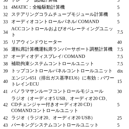
30
5
4MATIC：全輪駆動計算機
31
5
ステアリングコラムチューブモジュール計算機
32
5
オーディオコントロールパネル/ COMAND
33
5
ACCコントロールおよびオペレーティングユニッ
34
7.5
ト
リアウィンドウヒーター
35
40
運転
席
計算機運転席ランバーサポート調整計算機
36
7.5
オーディオディスプレイ/ COMAND
37
7.5
補助拘束システムコントロールユニット
38
7.5
トップコントロールパネルコントロールユニット
39
dix
エンジン651（排出ガス基準EU6）に有効：パワー
40
15
トレインECU
パノラマサンルーフコントロールモジュール
41
30
ラジオ（オーディオ5 USB、オーディオ20 CD、
CDチェンジャー付きオーディオ20 CD）
42
5
COMANDコントロールユニット
ラジオ（ラジオ20、オーディオ20 USB）
42
25
パーキングシステムコントロールユニット
43
5