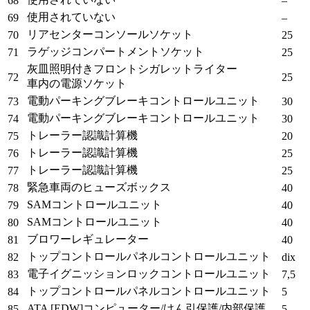
68
–
使用されていない
69
–
リアセンターコンソールソケット
70
25
ラゲッジコンパートメントソケット
71
25
灰皿照明付きフロントシガレットライター
72
25
車内の
電源ソケット
電動パーキングブレーキコントロールユニット
73
30
電動パーキングブレーキコントロールユニット
74
30
トレーラー認識計算機
75
20
トレーラー認識計算機
76
25
トレーラー認識計算機
77
25
緊急車両のヒューズボックス
78
40
SAMコントロールユニット
79
40
SAMコントロールユニット
80
40
ブロワーレギュレーター
81
40
トップコントロールパネルコントロールユニット
82
dix
電子イグニッションロックコントロールユニット
83
7,5
トップコントロールパネルコントロールユニット
84
5
ATA [EDW]コンピューター/けん引保護/内部保護
85
5