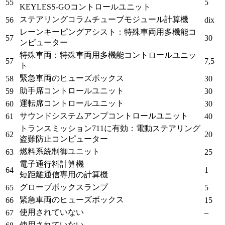
55
5
KEYLESS-GOコントロールユニット
ステアリングコラムチューブモジュール計算機
56
dix
レーンキーピングアシスト：特殊車両用多機能コ
57
30
ンピューター
特殊車両：特殊車両用多機能コントロールユニッ
57
7,5
ト
緊急車両のヒューズボックス
58
30
助手席コントロールユニット
59
30
運転席コントロールユニット
60
30
サウンドシステムアンプコントロールユニット
61
40
トランスミッション711に有効：電動ステアリング
62
20
盗難防止コンピューター
燃料系統制御ユニット
63
25
電子通行料計算機
64
1
短距離通信専用の
計算機
グローブボックスランプ
65
5
緊急車両のヒューズボックス
66
15
使用されていない
67
–
使用されていない