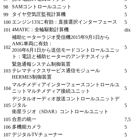
SAMコントロールユニット
98
5
タイヤ空気圧監視計算機
99
5
エンジン133に有効：直接選択インターフェース
100
5
4MATIC：全輪駆動計算機
101
dix
補助ヒーターラジオ受信機
2015年9月1日から
AMG車両に有効：
102
5
2016年6月1日から
送信モードコントロールユニッ
ト
：電話と補助ヒーターのアンテナスイッチ
緊急通報システム
制御装置
テレマティクスサービス通信モジュール
103
5
HERMES制御装置
マルチメディア
インターフェースコントロール
ユ
104
5
ニットマルチメディア接続ユニット
デジタルオーディオ放送コントロールユニットデ
ジタル
105
5
衛星
ラジオ
（SDAR）コントロールユニット
合意の統一
105
7,5
多機能カメラ
106
5
デジタルTVチューナー
107
5