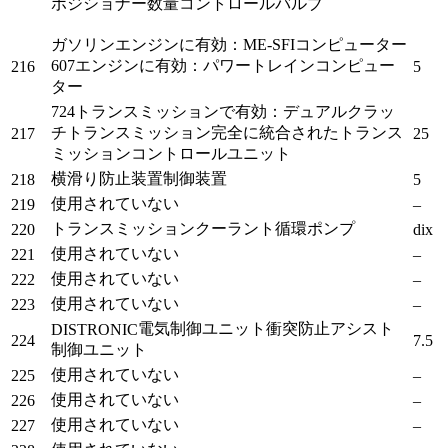
ポジショナー数量コントロールバルブ
ガソリンエンジンに有効：ME-SFIコンピューター
607エンジンに有効：パワートレインコンピュー
216
5
ター
724トランスミッションで有効：デュアルクラッ
チトランスミッション完全に統合されたトランス
217
25
ミッションコントロールユニット
横滑り防止装置制御装置
218
5
使用されていない
219
–
トランスミッションクーラント循環ポンプ
220
dix
使用されていない
221
–
使用されていない
222
–
使用されていない
223
–
電気制御ユニット
衝突防止アシスト
DISTRONIC
224
7.5
制御ユニット
使用されていない
225
–
使用されていない
226
–
使用されていない
227
–