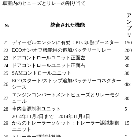
車室内のヒューズとリレーの割り当て
ア
ン
統合された機能
№
プ
リ
ディーゼルエンジンに有効：PTC加熱ブースター
21
150
ECOオン/オフ機能用の追加バッテリーリレー
22
200
ドアコントロールユニット正面左
23
30
ドアコントロールユニット正面右
24
30
SAMコントロールユニット
25
30
ECOスタート/ストップ追加バッテリーコネクター
26
dix
シース
エンジンコンパートメントヒューズとリレーモジ
27
30
ュール
車内音源制御ユニット
28
5
2014年11月2日まで：2014年11月3日
からの
トレーラーソケット
：トレーラー認識制御
29
15
ユニット
トレーラー認識計算機