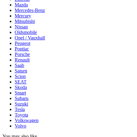
Mazda
Mercedes-Benz
Mercury
Mitsubishi
Nissan
Oldsmobile
Opel / Vauxhall
Peugeot
Pontiac
Porsche
Renault
Saab
Saturn
Scion
SEAT
Skoda
Smart
Subaru
Suzuki
Tesla
Toyota
Volkswagen
Volvo
You may also like