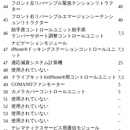
フロント左リバーシブル緊急テンションリトラク
44
40
ター
フロント右リバーシブルエマージェンシーテンシ
45
40
ョンリトラクター
助手席コントロールユニット助手席
46
7,5
ランバーサポート調整コントロールユニット
ナビゲーションモジュール
iPhone®ドッキングステーションコントロールユニ
47
7,5
ット
適応減衰システム計算機
47
25
使用されていない
48
–
ドライブキットforiPhone®用コントロールユニット
49
7,5
COMANDファンモーター
49
5
カメラカバーコントロールユニット
50
5
使用されていない
51
–
使用されていない
52
–
使用されていない
53
–
使用されていない
54
–
テレマティクスサービス用通信モジュール