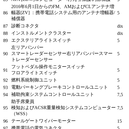
2016年6月1日からの
FM、AMおよびCLアンテナ増
幅器[ZV]
：携帯電話システム用のアンテナ増幅器/
86
5
補償器
診断コネクタ
87
dix
インストルメントクラスター
88
dix
エクステリアライトスイッチ
89
5
左リアバンパー
スマートレーダー
センサー
右リアバンパースマー
90
5
トレーダー
センサー
フットペダル操作モニタースイッチ
91
5
フロアライト
スイッチ
燃料系統制御ユニット
92
5
電動パーキングブレーキコントロールユニット
93
5
補助拘束システムコントロールユニット
94
7,5
助手席乗員
検知およびACSR重量検知システムコンピューター
95
7,5
（WSS）
テールゲートワイパーモーター
96
15
携帯電話の電気コネクタ
97
5