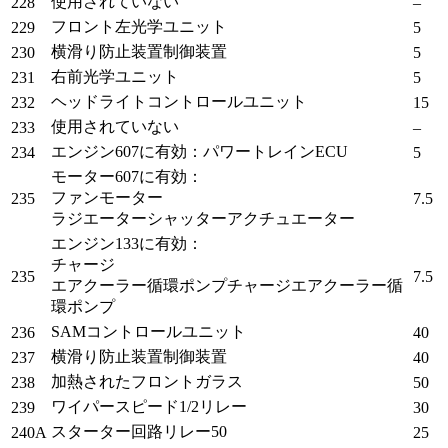
使用されていない
228
–
フロント左光学ユニット
229
5
横滑り防止装置制御装置
230
5
右前光学ユニット
231
5
ヘッドライトコントロールユニット
232
15
使用されていない
233
–
エンジン607に有効：パワートレインECU
234
5
モーター607に有効：
ファンモーター
235
7.5
ラジエーターシャッターアクチュエーター
エンジン133に有効：
チャージ
235
7.5
エアクーラー循環ポンプチャージエアクーラー循
環ポンプ
SAMコントロールユニット
236
40
横滑り防止装置制御装置
237
40
加熱されたフロントガラス
238
50
ワイパースピード1/2リレー
239
30
スターター回路リレー50
240A
25