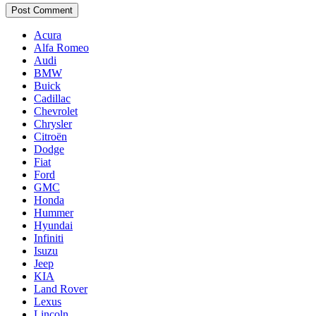
Acura
Alfa Romeo
Audi
BMW
Buick
Cadillac
Chevrolet
Chrysler
Citroën
Dodge
Fiat
Ford
GMC
Honda
Hummer
Hyundai
Infiniti
Isuzu
Jeep
KIA
Land Rover
Lexus
Lincoln