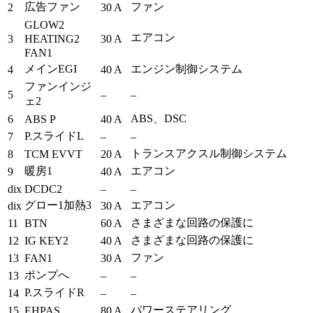
広告ファン
ファン
2
30 A
GLOW2
エアコン
HEATING2
3
30 A
FAN1
メインEGI
エンジン制御システム
4
40 A
ファンインジ
5
–
–
ェ2
ABS、DSC
6
ABS P
40 A
P.スライドL
7
–
–
トランスアクスル制御システム
8
TCM EVVT
20 A
暖房1
エアコン
9
40 A
dix
DCDC2
–
–
グロー1加熱3
エアコン
dix
30 A
さまざまな回路の保護に
11
BTN
60 A
さまざまな回路の保護に
12
IG KEY2
40 A
ファン
13
FAN1
30 A
ポンプへ
13
–
–
P.スライドR
14
–
–
パワーステアリング
15
EHPAS
80 A