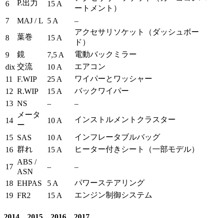
P.出力
6
15 A
ートメント）
7
MAJ / L
5 A
–
アクセサリソケット（ダッシュボー
葉巻
8
15 A
ド）
鏡
電動バックミラー
9
7,5 A
交流
エアコン
dix
10 A
ワイパーとワッシャー
11
F.WIP
25 A
バックワイパー
12
R.WIP
15 A
13
NS
–
–
メータ
インストルメントクラスター
14
10 A
ー
インフレータブルバッグ
15
SAS
10 A
群れ
ヒーター付きシート（一部モデル）
16
15 A
ABS /
17
–
–
ASN
パワーステアリング
18
EHPAS
5 A
エンジン制御システム
19
FR2
15 A
2014、2015、2016、2017