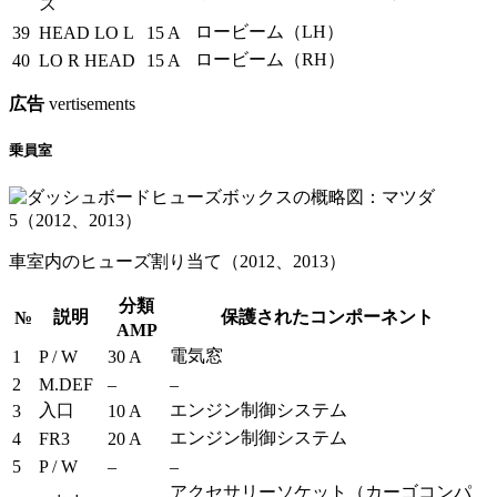
ス
ロービーム（LH）
39
HEAD LO L
15 A
ロービーム（RH）
40
LO R HEAD
15 A
広告
vertisements
乗員室
車室内のヒューズ割り当て（2012、2013）
分類
説明
保護されたコンポーネント
№
AMP
電気窓
1
P / W
30 A
2
M.DEF
–
–
入口
エンジン制御システム
3
10 A
エンジン制御システム
4
FR3
20 A
5
P / W
–
–
アクセサリーソケット（カーゴコンパ