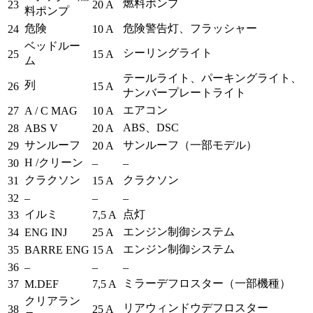
燃料ポンプ
23
20 A
料ポンプ
危険
危険警告灯、フラッシャー
24
10 A
ベッドルー
シーリングライト
25
15 A
ム
テールライト、パーキングライト、
列
26
15 A
ナンバープレートライト
エアコン
27
A / C MAG
10 A
ABS、DSC
28
ABS V
20 A
サンルーフ
サンルーフ（一部モデル）
29
20 A
H /クリーン
30
–
–
クラクソン
クラクソン
31
15 A
32
–
–
–
イルミ
点灯
33
7,5 A
エンジン制御システム
34
ENG INJ
25 A
エンジン制御システム
35
BARRE ENG
15 A
36
–
–
–
ミラーデフロスター（一部機種）
37
M.DEF
7,5 A
クリアラン
リアウィンドウデフロスター
38
25 A