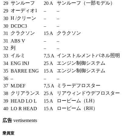
サンルーフ
サンルーフ（一部モデル）
29
20 A
オーディオ1
29
–
–
H /クリーン
30
–
–
30
DCDC3
–
–
クラクソン
クラクソン
31
15 A
31
ABS V
–
–
列
32
–
–
イルミ
インストルメントパネル照明
33
7,5 A
エンジン制御システム
34
ENG INJ
25 A
エンジン制御システム
35
BARRE ENG
15 A
36
–
–
–
ミラーデフロスター
37
M.DEF
7,5 A
クリアランス
リアウィンドウデフロスター
38
25 A
ロービーム（LH）
39
HEAD LO L
15 A
ロービーム（RH）
40
LO R HEAD
15 A
広告
vertisements
乗員室