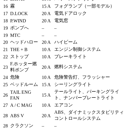
霧
フォグランプ（一部モデル）
16
15 A
電気ドアロック
17
D.LOCK
20 A
電気窓
18
P.WIND
20 A
ポンプへ
19
–
–
19
MTC
–
–
ヘッドハロー
ハイビーム
20
20 A
エンジン制御システム
21
THE + B
10 A
ストップ
ブレーキライト
22
10 A
F.ホッター燃
燃料システム
23
20 A
料ポンプ
危険
危険警告灯、フラッシャー
24
10 A
ベッドルーム
シーリングライト
25
15 A
テールライト、パーキングライ
TAIL ENG
26
15 A
ト、ナンバープレートライト
FAN
エアコン
27
A / C MAG
10 A
ABS、ダイナミックスタビリティ
28
ABS V
20 A
コントロールシステム
クラクソン
28
–
–