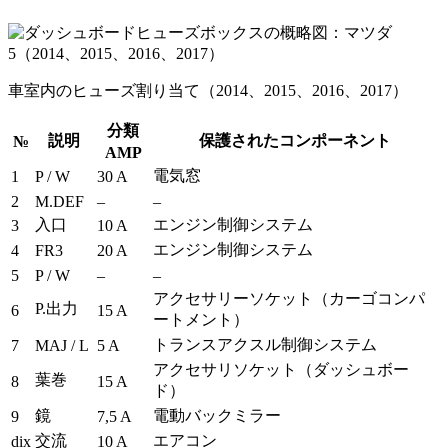
車室内のヒューズ割り当て（2014、2015、2016、2017）
分類
説明
保護されたコンポーネント
№
AMP
電気窓
1
P / W
30 A
2
M.DEF
–
–
入口
エンジン制御システム
3
10 A
エンジン制御システム
4
FR3
20 A
5
P / W
–
–
アクセサリーソケット（カーゴコンパ
P.出力
6
15 A
ートメント）
トランスアクスル制御システム
7
MAJ / L
5 A
アクセサリソケット（ダッシュボー
葉巻
8
15 A
ド）
鏡
電動バックミラー
9
7,5 A
交流
エアコン
dix
10 A