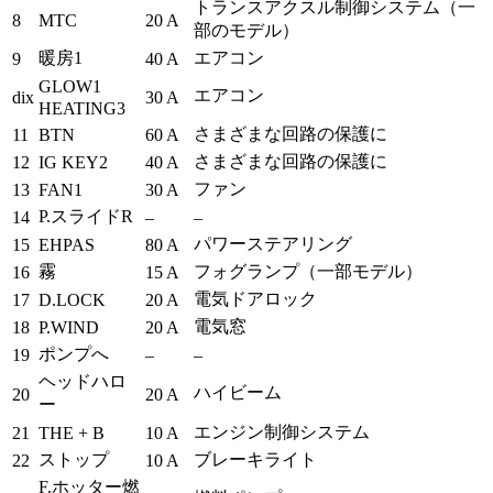
トランスアクスル制御システム（一
8
MTC
20 A
部のモデル）
暖房1
エアコン
9
40 A
GLOW1
エアコン
dix
30 A
HEATING3
さまざまな回路の保護に
11
BTN
60 A
さまざまな回路の保護に
12
IG KEY2
40 A
ファン
13
FAN1
30 A
P.スライドR
14
–
–
パワーステアリング
15
EHPAS
80 A
霧
フォグランプ（一部モデル）
16
15 A
電気ドアロック
17
D.LOCK
20 A
電気窓
18
P.WIND
20 A
ポンプへ
19
–
–
ヘッドハロ
ハイビーム
20
20 A
ー
エンジン制御システム
21
THE + B
10 A
ストップ
ブレーキライト
22
10 A
F.ホッター燃