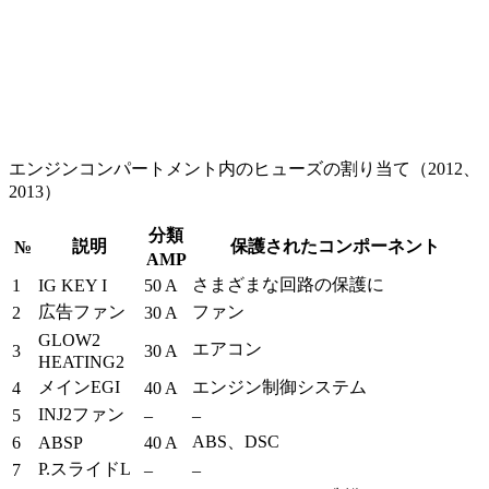
エンジンコンパートメント内のヒューズの割り当て（2012、
2013）
分類
説明
保護されたコンポーネント
№
AMP
さまざまな回路の保護に
1
IG KEY I
50 A
広告ファン
ファン
2
30 A
GLOW2
エアコン
3
30 A
HEATING2
メインEGI
エンジン制御システム
4
40 A
INJ2ファン
5
–
–
ABS、DSC
6
ABSP
40 A
P.スライドL
7
–
–