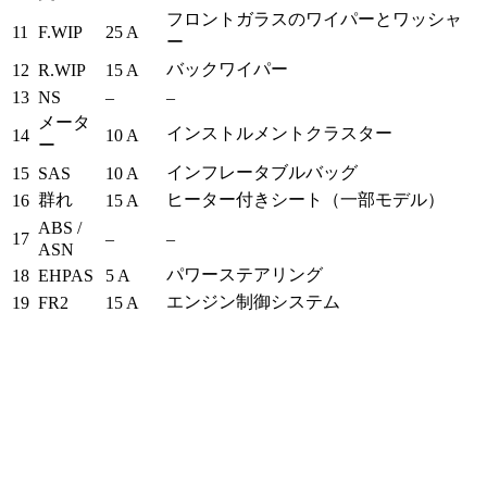
フロントガラスのワイパーとワッシャ
11
F.WIP
25 A
ー
バックワイパー
12
R.WIP
15 A
13
NS
–
–
メータ
インストルメントクラスター
14
10 A
ー
インフレータブルバッグ
15
SAS
10 A
群れ
ヒーター付きシート（一部モデル）
16
15 A
ABS /
17
–
–
ASN
パワーステアリング
18
EHPAS
5 A
エンジン制御システム
19
FR2
15 A