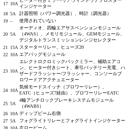
ヒーター付きミラー/リアウィンドウデフロスター
17
10A
インジケーター
計器照明（パワー調光器）、時計（調光器）
18
5A
使用されていない
19
–
オーディオ、四輪エアサスペンションモジュール
（4WAS）、メモリモジュール、GEMモジュール、
20
5A
デジタルトランスミッションレンジセレクター
スターターリレー、ヒューズ20
21
15A
エアバッグモジュール
22
10A
エレクトロクロミックバックミラー、補助エアコ
ン、ヒーター付きシート、牽引バッテリー充電、ハ
23
10A
ザードフラッシャー/フラッシャー、コンソールブ
ロワードアアクチュエーター
気候モードスイッチ（ブロワーリレー）、
24
10A
EATC（ヒューズ7経由）、ブロワーリレーEATC
4輪アンチロックブレーキシステムモジュール
25
5A
（4WABS）
ディップビーム右側
26
10A
フォグライトリレーとフォグライトインジケーター
27
5A
左ロービーム
28
10A