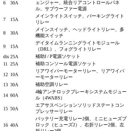
ェンジャー、統合リアコントロールパネ
6
30A
ル、サブウーファー電源
メインライトスイッチ、パーキングライト
7
15A
リレー
メインスイッチ、ヘッドライトリレー、多
8
30A
機能スイッチ
デイタイムランニングライトモジュール
9
15A
（DRL）、フォグライトリレー
補助I / P電源ソケット
dix
25A
補助コンソール電源ソケット
11
25A
リアワイパーモーターリレー、リアワイパ
12
10A
ーモーターリレー
補助空調リレー
13
30A
4輪アンチロックブレーキシステムモジュー
14
60A
ル（4WABS）
エアサスペンションソリッドステートコン
15
50A
プレッサーリレー
バッテリー充電リレー2個、ミニヒューズブ
ロック（ヒューズ2）、右折リレー2個、左
16
40A
折リレー2個