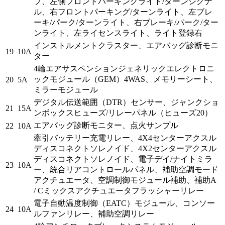
プ、左側フロントパーキングライト/ターンシグナ
ル、右フロントパーキング/ターンライト、左ブレ
ーキ/パーク/ターンライト、右ブレーキ/パーク/ター
ンライト、左ライセンスライト、ライト登録右
インストルメントクラスター、エアバッグ診断モニ
19
10A
ター
4輪エアサスペンションジェネリックエレクトロニ
ックモジュール（GEM）4WAS、メモリーシート、
20
5A
ミラーモジュール
デジタル伝送範囲（DTR）センサー、ジャンクショ
21
15A
ンボックスヒューズ/リレーパネル（ヒューズ20）
エアバッグ診断モニター、点火サンプル
22
10A
牽引バッテリー充電リレー、4X4センターアクスル
ディスコネクトソレノイド、4X2センターアクスル
ディスコネクトソレノイド、電子デイ/ナイトミラ
23
10A
ー、統合リアコントロールパネル、補助空調モード
アクチュエータ、空調制御モジュール補助、補助A
/ Cミックスアクチュエータフラッシャーリレー
電子自動温度制御（EATC）モジュール、コンソー
24
10A
ルファンリレー、補助空調リレー