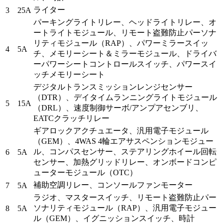
ライター
3
25A
パーキングライトリレー、ヘッドライトリレー、オ
ートライトモジュール、リモート盗難防止パーソナ
リティモジュール（RAP）、パワーミラースイッ
4
5A
チ、メモリーシート＆ミラーモジュール、ドライバ
ーパワーシートコントロールスイッチ、パワースイ
ッチメモリーシート
デジタルトランスミッションレンジセンサー
（DTR）、デイタイムランニングライトモジュール
5
15A
（DRL）、速度制御サーボ/アンプアセンブリ、
EATCクラッチリレー
ギアロックアクチュエータ、汎用電子モジュール
（GEM）、4WAS 4輪エアサスペンションモジュー
ル、コンパスセンサー、ステアリングホイール回転
6
5A
センサー、加熱グリッドリレー、オンボードコンピ
ューターモジュール（OTC）
補助空調リレー、コンソールファンモーター
7
5A
ラジオ、マスタースイッチ、リモート盗難防止パー
ソナリティモジュール（RAP）、汎用電子モジュー
8
5A
ル（GEM）、イグニッションスイッチ、時計