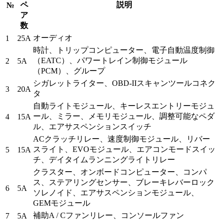
ペ
説明
№
ア
数
オーディオ
1
25A
時計、トリップコンピューター、電子自動温度制御
（EATC）、パワートレイン制御モジュール
2
5A
（PCM）、グループ
シガレットライター、OBD-IIスキャンツールコネク
3
20A
タ
自動ライトモジュール、キーレスエントリーモジュ
ール、ミラー、メモリモジュール、調整可能なペダ
4
15A
ル、エアサスペンションスイッチ
ACクラッチリレー、速度制御モジュール、リバー
スライト、EVOモジュール、エアコンモードスイッ
5
15A
チ、デイタイムランニングライトリレー
クラスター、オンボードコンピューター、コンパ
ス、ステアリングセンサー、ブレーキレバーロック
6
5A
ソレノイド、エアサスペンションモジュール、
GEMモジュール
補助A / Cファンリレー、コンソールファン
7
5A