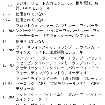
ラジオ、リモート入力モジュール、携帯電話、時
8
5A
計、GEMモジュール
使用されていない
9
–
使用されていない
dix
–
フロントウォッシャーポンプリレー、ワイパーラ
ン/パークリレー、ハイ/ローワイパーリレー、ワイ
11
30A
パーモーター、リアウォッシャーポンプリレー
使用されていない
12
–
ブレーキライトスイッチ（ランプ）、ウインカー/
13
20A
ウインカーライト、速度制御モジュール
リアワイパー、ランニングボードランプ、バッテリ
ーセービングリレー、インテリアランプリレー、ア
14
15A
クセサリータイミングリレー（パワーウィンドウ、
フォールディングウィンドウ、オーディオ）
ブレーキライトスイッチ、（速度制御、ブレーキレ
バーロック、ABS、PCMモジュール入力）、GEM
15
5A
モジュール
ヘッドライト（ハイビーム）、グループ（ハイビー
16
20A
ムインジケーター）