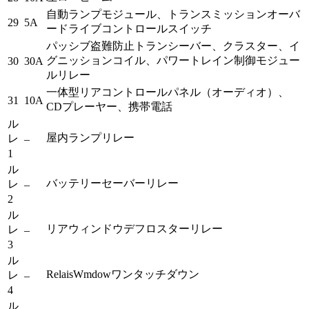
自動ランプモジュール、トランスミッションオーバ
29
5A
ードライブコントロールスイッチ
パッシブ盗難防止トランシーバー、クラスター、イ
グニッションコイル、パワートレイン制御モジュー
30
30A
ルリレー
一体型リアコントロールパネル（オーディオ）、
31
10A
CDプレーヤー、携帯電話
ル
屋内ランプリレー
レ
–
1
ル
バッテリーセーバーリレー
レ
–
2
ル
リアウィンドウデフロスターリレー
レ
–
3
ル
RelaisWmdowワンタッチダウン
レ
–
4
ル