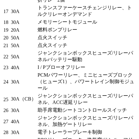
トランスファーケースチェンジリレー、ト
17
30A
ルクリレーオンデマンド
メモリーシートモジュール
18
30A
燃料ポンプリレー
19
20A
点火スイッチ
20
50A
点火スイッチ
21
50A
ジャンクションボックスヒューズ/リレーパ
22
50A
ネルバッテリー駆動
I / Pブローオフリレー
23
40A
PCMパワーリレー、ミニヒューズブロック
（ヒューズ1）、パワートレイン制御モジュ
24
30A
ール
ジャンクションボックスヒューズ/リレーパ
30A（CB）
25
ネル、ACC遅延リレー
助手席電動シートコントロールスイッチ
26
30A
ジャンクションボックスヒューズ/リレーパ
27
40A
ネル、加熱ゲートリレー
電子トレーラーブレーキ制御
28
30A