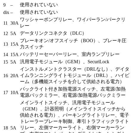
使用されていない
9
–
使用されていない
dix
–
ワッシャーポンプリレー、ワイパーラン/パークリ
11
30A
レー
データリンクコネクタ（DLC）
12
5A
ブレーキオン/オフスイッチ（BOO）、ブレーキ圧
13
15A
力スイッチ
バッテリーセーバーリレー、室内ランプリレー
14
15A
汎用電子モジュール（GEM）、SecuriLock
15
5A
インストルメントクラスター（DRLなし）、デイタ
イムランニングライトモジュール（DRL）、ハイビ
16
20A
ーム（多機能スイッチを介して供給される電力）
バックライト付き加熱電源スイッチ、左電源/加熱
17
10A
電源バックミラー、右電源/加熱電源バックミラー
メインライトスイッチ、汎用電子モジュール
（GEM）、計器照明（メインライトスイッチから
供給される電力）、パーキングライトリレー、電子
トレーラーブレーキ制御、牽引トラフィックライト
リレー、左側マーカーライト、右側マーカーラン
18
5A