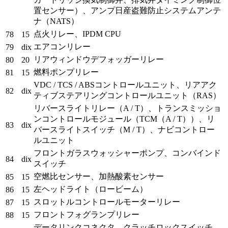
置センサー）、アンプ日産盗難防止システムアンテ
ナ（NATS）
点火リレー、IPDM CPU
78
15
エアコンリレー
79
dix
リアウィンドウデフォッガーリレー
80
20
燃料ポンプリレー
81
15
VDC / TCS / ABSコントロールユニット、リアアク
82
dix
ティブステアリングコントロールユニット（RAS）
リバースライトリレー（A / T）、トランスミッショ
ンコントロールモジュール（TCM（A / T））、リ
83
dix
バースライトスイッチ（M / T）、ナビコントロー
ルユニット
フロントガラスウォッシャーポンプ、コンバインド
84
dix
スイッチ
空燃比センサー、加熱酸素センサー
85
15
左ヘッドライト（ロービーム）
86
15
スロットルコントロールモーターリレー
87
15
フロントフォグランプリレー
88
15
データリンクコネクタ、クラッチロックスイッチ、