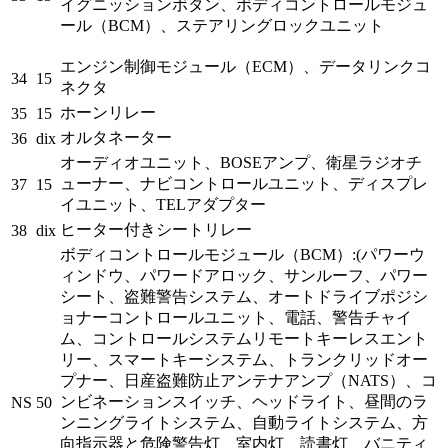
イグニッションボタン、ボディコントロールモジュ
ール（BCM）、ステアリングロックユニット
エンジン制御モジュール（ECM）、データリンクコ
34
15
ネクタ
ホーンリレー
35
15
オルタネーター
36
dix
オーディオユニット、BOSEアンプ、衛星ラジオチ
ューナー、ナビコントロールユニット、ディスプレ
37
15
イユニット、TELアダプター
ヒーター付きシートリレー
38
dix
ボディコントロールモジュール（BCM）:(パワーウ
ィンドウ、パワードアロック、サンルーフ、パワー
シート、盗難警告システム、オートドライブポジシ
ョナーコントロールユニット、電話、警告チャイ
ム、コントロールシステムリモートキーレスエント
リー、スマートキーシステム、トランクリッドオー
プナー、日産盗難防止アンテナアンプ（NATS）、コ
ンビネーションスイッチ、ヘッドライト、昼間のラ
NS
50
ンニングライトシステム、自動ライトシステム、方
向指示器と危険警告灯、室内灯、読書灯、バニティ