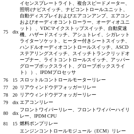
イセンスプレートライト、複合スピードメーター、
照明:(ナビスイッチ、ナビコントロールユニット、
自動ディスプレイおよびエアコンアンプ、エアコン
およびオーディオコントローラー、オーディオユニ
ット） 、VDCマイクストップスイッチ、自動変速
75
dix
機、ハザードスイッチ、アシュトレイ、シガレット
ライターソケット、ヒーター付きシートスイッチ、
ハンドルオーディオコントロールスイッチ、ASCD
ステアリングスイッチ、スイッチトランクリッドオ
ープナー、ライトコントロールスイッチ、アッパー
グローブボックスライト、グローブボックスライ
ト） ）、IPDMプロセッサ
スロットルコントロールモーターリレー
76
15
リアウィンドウデフォッガーリレー
77
20
リアウィンドウデフォッガーリレー
78
20
エアコンリレー
79
dix
フロントワイパーリレー、フロントワイパーハイリ
80
dix
レー、IPDM CPU
燃料ポンプリレー
81
15
エンジンコントロールモジュール（ECM）リレー