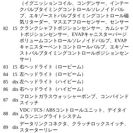
（イグニッションコイル、コンデンサー、インテー
クバルブタイミングコントロールソレノイドバル
ブ、エキゾーストバルブタイミングコントロール磁
気リターダー、マスエアフローセンサー、センサー
クランクシャフトポジションセンサー、カムシャフ
82
15
トポジションセンサー、EVAPキャニスターパージ
ボリュームコントロールソレノイドバルブ、EVAP
キャニスターベントコントロールバルブ、エキゾー
ストバルブタイミングコントロールポジションセン
サー）
右ヘッドライト（ロービーム）
83
15
左ヘッドライト（ロービーム）
84
15
左ヘッドライト（ハイビーム）
85
dix
右ヘッドライト（ハイビーム）
86
dix
フロントガラスウォッシャーポンプ、コンバインド
87
dix
スイッチ
VDC / TCS / ABSコントロールユニット、デイタイ
88
dix
ムランニングライトシステム
データリンクコネクタ、クラッチロックスイッチ、
89
dix
スターターリレー