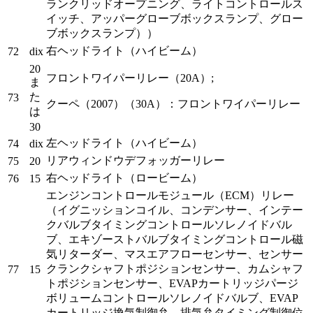
ランクリッドオープニング、ライトコントロールス
イッチ、アッパーグローブボックスランプ、グロー
ブボックスランプ））
右ヘッドライト（ハイビーム）
72
dix
20
フロントワイパーリレー（20A）;
ま
た
73
クーペ（2007）（30A）：フロントワイパーリレー
は
30
左ヘッドライト（ハイビーム）
74
dix
リアウィンドウデフォッガーリレー
75
20
右ヘッドライト（ロービーム）
76
15
エンジンコントロールモジュール（ECM）リレー
（イグニッションコイル、コンデンサー、インテー
クバルブタイミングコントロールソレノイドバル
ブ、エキゾーストバルブタイミングコントロール磁
気リターダー、マスエアフローセンサー、センサー
クランクシャフトポジションセンサー、カムシャフ
77
15
トポジションセンサー、EVAPカートリッジパージ
ボリュームコントロールソレノイドバルブ、EVAP
カートリッジ換気制御弁、排気弁タイミング制御位