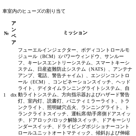
車室内のヒューズの割り当て
ア
ン
ミッション
№
ペ
ア
フューエルインジェクター、ボディコントロールモ
ジュール（BCM）:(パワーウィンドウ、サンルー
フ、キーレスエントリーシステム、スマートキーシ
ステム、日産盗難防止システム（NATS）、アンテナ
アンプ、電話、警告チャイム）、エンジンコントロ
ール（ECM）、コンビネーションスイッチ、ヘッド
ライト、デイタイムランニングライトシステム、自
動ライトシステム、方向指示器およびハザード警告
1
dix
灯、室内灯、読書灯、バニティミラーライト、トラ
ンクライト、照明鍵穴点火、ランニングライト、ト
ランクライトスイッチ、運転席/助手席側ドアスイッ
チ、ドアロック/ロック解除スイッチ、ドアキーシリ
ンダースイッチ、ドライビングポジショナーコント
ロールユニットオートマティック、傾斜および伸縮