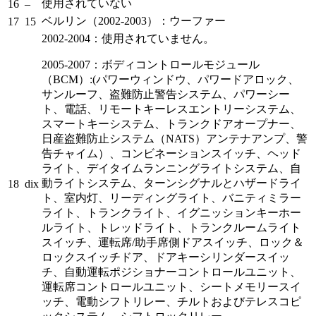
使用されていない
16
–
ベルリン（2002-2003）：ウーファー
17
15
2002-2004：使用されていません。
2005-2007：ボディコントロールモジュール
（BCM）:(パワーウィンドウ、パワードアロック、
サンルーフ、盗難防止警告システム、パワーシー
ト、電話、リモートキーレスエントリーシステム、
スマートキーシステム、トランクドアオープナー、
日産盗難防止システム（NATS）アンテナアンプ、警
告チャイム）、コンビネーションスイッチ、ヘッド
ライト、デイタイムランニングライトシステム、自
動ライトシステム、ターンシグナルとハザードライ
18
dix
ト、室内灯、リーディングライト、バニティミラー
ライト、トランクライト、イグニッションキーホー
ルライト、トレッドライト、トランクルームライト
スイッチ、運転席/助手席側ドアスイッチ、ロック＆
ロックスイッチドア、ドアキーシリンダースイッ
チ、自動運転ポジショナーコントロールユニット、
運転席コントロールユニット、シートメモリースイ
ッチ、電動シフトリレー、チルトおよびテレスコピ