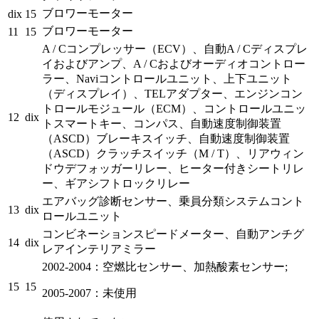
ブロワーモーター
dix
15
ブロワーモーター
11
15
A / Cコンプレッサー（ECV）、自動A / Cディスプレ
イおよびアンプ、A / Cおよびオーディオコントロー
ラー、Naviコントロールユニット、上下ユニット
（ディスプレイ）、TELアダプター、エンジンコン
トロールモジュール（ECM）、コントロールユニッ
12
dix
トスマートキー、コンパス、自動速度制御装置
（ASCD）ブレーキスイッチ、自動速度制御装置
（ASCD）クラッチスイッチ（M / T）、リアウィン
ドウデフォッガーリレー、ヒーター付きシートリレ
ー、ギアシフトロックリレー
エアバッグ診断センサー、乗員分類システムコント
13
dix
ロールユニット
コンビネーションスピードメーター、自動アンチグ
14
dix
レアインテリアミラー
2002-2004：空燃比センサー、加熱酸素センサー;
15
15
2005-2007：未使用