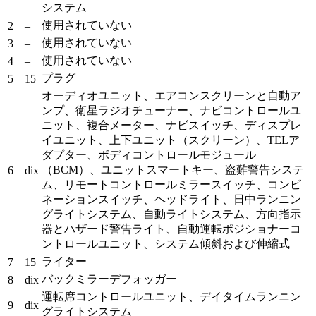
システム
使用されていない
2
–
使用されていない
3
–
使用されていない
4
–
プラグ
5
15
オーディオユニット、エアコンスクリーンと自動ア
ンプ、衛星ラジオチューナー、ナビコントロールユ
ニット、複合メーター、ナビスイッチ、ディスプレ
イユニット、上下ユニット（スクリーン）、TELア
ダプター、ボディコントロールモジュール
（BCM）、ユニットスマートキー、盗難警告システ
6
dix
ム、リモートコントロールミラースイッチ、コンビ
ネーションスイッチ、ヘッドライト、日中ランニン
グライトシステム、自動ライトシステム、方向指示
器とハザード警告ライト、自動運転ポジショナーコ
ントロールユニット、システム傾斜および伸縮式
ライター
7
15
バックミラーデフォッガー
8
dix
運転席コントロールユニット、デイタイムランニン
9
dix
グライトシステム