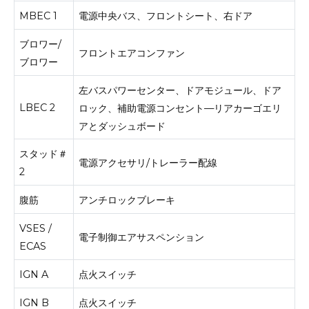
MBEC 1
電源中央バス、フロントシート、右ドア
ブロワー/
フロントエアコンファン
ブロワー
左バスパワーセンター、ドアモジュール、ドア
LBEC 2
ロック、補助電源コンセント—リアカーゴエリ
アとダッシュボード
スタッド＃
電源アクセサリ/トレーラー配線
2
腹筋
アンチロックブレーキ
VSES /
電子制御エアサスペンション
ECAS
IGN A
点火スイッチ
IGN B
点火スイッチ