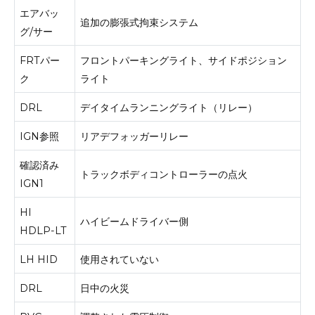
エアバッ
追加の膨張式拘束システム
グ/サー
FRTパー
フロントパーキングライト、サイドポジション
ク
ライト
DRL
デイタイムランニングライト（リレー）
IGN参照
リアデフォッガーリレー
確認済み
トラックボディコントローラーの点火
IGN1
HI
ハイビームドライバー側
HDLP-LT
LH HID
使用されていない
DRL
日中の火災