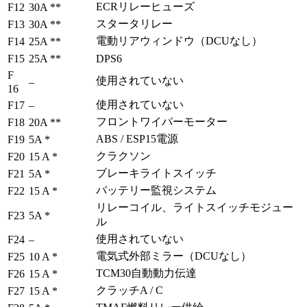
ECRリレーヒューズ
F12
30A **
スタータリレー
F13
30A **
電動リアウィンドウ（DCUなし）
F14
25A **
F15
25A **
DPS6
F
使用されていない
–
16
使用されていない
F17
–
フロントワイパーモーター
F18
20A **
ABS / ESP15電源
F19
5A *
クラクソン
F20
15 A *
ブレーキライトスイッチ
F21
5A *
バッテリー監視システム
F22
15 A *
リレーコイル、ライトスイッチモジュー
F23
5A *
ル
使用されていない
F24
–
電気式外部ミラー（DCUなし）
F25
10 A *
TCM30自動動力伝達
F26
15 A *
クラッチA / C
F27
15 A *