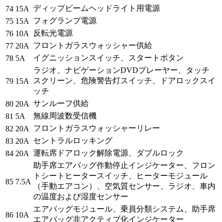
ディップビームヘッドライト用電源
74
15A
フォグランプ電源
75
15A
反転光電源
76
10A
フロントガラスウォッシャー供給
77
20A
イグニッションスイッチ、スタートボタン
78
5A
ラジオ、ナビゲーションDVDプレーヤー、タッチ
スクリーン、危険警告灯スイッチ、ドアロックスイ
79
15A
ッチ
サンルーフ供給
80
20A
無線周波数受信機
81
5A
フロントガラスウォッシャーリレー
82
20A
セントラルロッキング
83
20A
運転席ドアロック解除電源、ダブルロック
84
20A
助手席エアバッグ作動停止インジケーター、フロン
トシートヒータースイッチ、ヒーターモジュール
85
7.5A
（手動エアコン）、空気質センサー、ラジオ、車内
の温度および湿度センサー
エアバッグモジュール、乗員分類システム、助手席
86
10A
エアバッグ非アクティブ化インジケーター