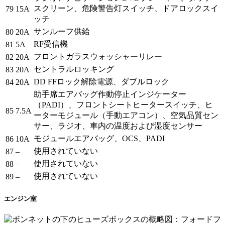
スクリーン、危険警告灯スイッチ、ドアロックスイ
79
15A
ッチ
サンルーフ供給
80
20A
RF受信機
81
5A
フロントガラスウォッシャーリレー
82
20A
セントラルロッキング
83
20A
DD FFロック解除電源、ダブルロック
84
20A
助手席エアバッグ作動停止インジケーター
（PADI）、フロントシートヒータースイッチ、ヒ
85
7.5A
ーターモジュール（手動エアコン）、空気品質セン
サー、ラジオ、車内の温度および湿度センサー
モジュールエアバッグ、OCS、PADI
86
10A
使用されていない
87
–
使用されていない
88
–
使用されていない
89
–
エンジン室