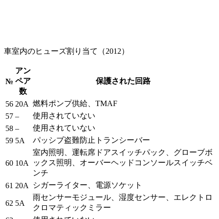
車室内のヒューズ割り当て（2012）
アン
ペア
保護された回路
№
数
燃料ポンプ供給、TMAF
56
20A
使用されていない
57
–
使用されていない
58
–
パッシブ盗難防止トランシーバー
59
5A
室内照明、運転席ドアスイッチパック、グローブボ
ックス照明、オーバーヘッドコンソールスイッチベ
60
10A
ンチ
シガーライター、電源ソケット
61
20A
雨センサーモジュール、湿度センサー、エレクトロ
62
5A
クロマティックミラー