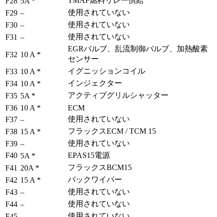
TMAF燃料リレー供給
F28
5A *
使用されていない
F29
–
使用されていない
F30
–
使用されていない
F31
–
EGRバルブ、乱流制御バルブ、加熱酸素
F32
10 A *
センサー
イグニッションコイル
F33
10 A *
インジェクター
F34
10 A *
アクティブグリルシャッター
F35
5A *
F36
10 A *
ECM
使用されていない
F37
–
フラックスECM / TCM 15
F38
15 A *
使用されていない
F39
–
F40
EPAS15電源
5A *
フラックスBCM15
F41
20A *
バックワイパー
F42
15 A *
使用されていない
F43
–
使用されていない
F44
–
使用されていない
F45
–