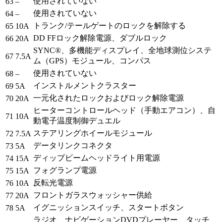
使用されていない
63
–
使用されていない
64
–
トランク/テールゲートのロックを解除する
65
10A
DD FFロック解除電源、ダブルロック
66
20A
SYNC®、多機能ディスプレイ、全地球測位システ
67
7.5A
ム（GPS）モジュール、コンパス
使用されていない
68
–
インストルメントクラスター
69
5A
一元化されたロックおよびロック解除電源
70
20A
ヒーターコントロールヘッド（手動エアコン）、自
71
10A
動電子温度制御デュエル
ステアリングホイールモジュール
72
7.5A
データリンクコネクタ
73
5A
ディップビームヘッドライト用電源
74
15A
フォグランプ電源
75
15A
反転光電源
76
10A
フロントガラスウォッシャー供給
77
20A
イグニッションスイッチ、スタートボタン
78
5A
ラジオ、ナビゲーションDVDプレーヤー、タッチ