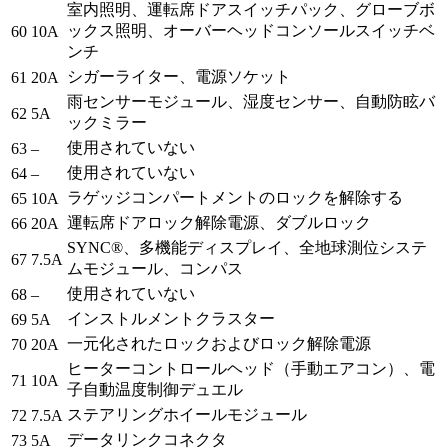
室内照明、運転席ドアスイッチパック、グローブボ
ックス照明、オーバーヘッドコンソールスイッチベ
60
10A
ンチ
シガーライター、電源ソケット
61
20A
雨センサーモジュール、湿度センサー、自動防眩バ
62
5A
ックミラー
使用されていない
63
–
使用されていない
64
–
ラゲッジコンパートメントのロックを解除する
65
10A
運転席ドアロック解除電源、ダブルロック
66
20A
SYNC®、多機能ディスプレイ、全地球測位システ
67
7.5A
ムモジュール、コンパス
使用されていない
68
–
インストルメントクラスター
69
5A
一元化されたロックおよびロック解除電源
70
20A
ヒーターコントロールヘッド（手動エアコン）、電
71
10A
子自動温度制御デュエル
ステアリングホイールモジュール
72
7.5A
データリンクコネクタ
73
5A