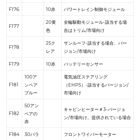
F176
10赤
パワートレイン制御モジュール
20黄
全輪駆動モジュール-該当する場
F177
色
合はトリム/市場向け
25ク
サンルーフ-該当する場合、バー
F178
レア
ジョン/市場向け
F179
10赤
バッテリーセンサー
100ア
電気油圧ステアリング
F181
ンペア
（EHPS）-該当するバージョン/
ブルー
市場向け
50アン
キャビンヒーター＃3-バージョ
F182
ペアの
ン/市場向け。
提供されている場合
赤
F184
30バラ
フロントワイパーモーター