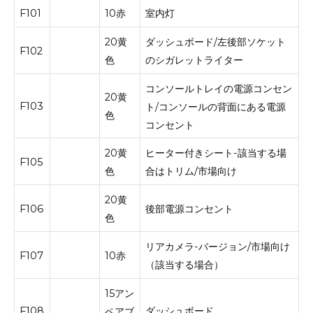
F101
10赤
室内灯
20黄
ダッシュボード/左後部ソケット
F102
色
のシガレットライター
コンソールトレイの電源コンセン
20黄
F103
ト/コンソールの背面にある電源
色
コンセント
20黄
ヒーター付きシート-該当する場
F105
色
合はトリム/市場向け
20黄
F106
後部電源コンセント
色
リアカメラ-バージョン/市場向け
F107
10赤
（該当する場合）
15アン
F108
ダッシュボード
ペアブ