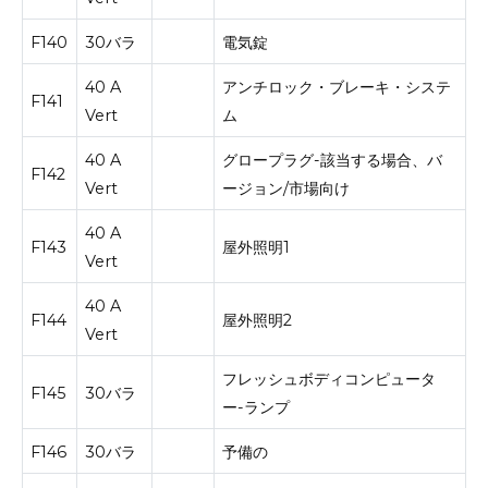
F140
30バラ
電気錠
40 A
アンチロック・ブレーキ・システ
F141
Vert
ム
40 A
グロープラグ-該当する場合、バ
F142
Vert
ージョン/市場向け
40 A
F143
屋外照明1
Vert
40 A
F144
屋外照明2
Vert
フレッシュボディコンピュータ
F145
30バラ
ー-ランプ
F146
30バラ
予備の