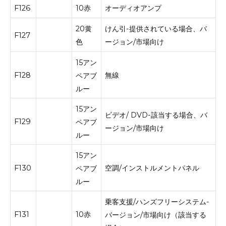
F126
10赤
オーディオアンプ
20黄
けん引-提供されている場合、バ
F127
色
ージョン/市場向け
15アン
F128
無線
ペアブ
ルー
15アン
ビデオ/ DVD-該当する場合、バ
F129
ペアブ
ージョン/市場向け
ルー
15アン
F130
空調/インストルメントパネル
ペアブ
ルー
乗客支援/ハンズフリーシステム-
F131
10赤
バージョン/市場向け（該当する