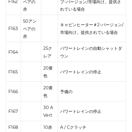
F162
ペアの
プ-バージョン/市場向け。
提供さ
赤
れている場合
50アン
キャビンヒーター＃2-バージョン/
F163
ペアの
市場向け。
提供されている場合
赤
25ク
パワートレインの自動シャットダ
F164
レア
ウン
20黄
F165
パワートレインの停止
色
20黄
F166
予備の
色
30 A
F167
パワートレインの停止
Vert
F168
10赤
A / Cクラッチ