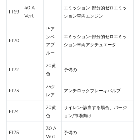
40 A
エミッション-部分的ゼロエミッ
F169
Vert
ション車両エンジン
15ア
エミッション-部分的ゼロエミッ
ンペ
F170
ション車両アクチュエータ
アブ
ルー
20黄
F172
予備の
色
25ク
F173
アンチロックブレーキバルブ
レア
20黄
サイレン-該当する場合、バージ
F174
色
ョン/市場向け
30 A
F175
予備の
Vert