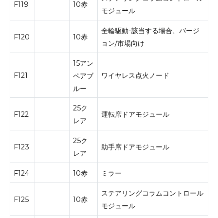
F119
10赤
モジュール
全輪駆動-該当する場合、バージ
F120
10赤
ョン/市場向け
15アン
F121
ワイヤレス点火ノード
ペアブ
ルー
25ク
F122
運転席ドアモジュール
レア
25ク
F123
助手席ドアモジュール
レア
F124
10赤
ミラー
ステアリングコラムコントロール
F125
10赤
モジュール