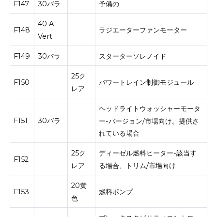
F147
30バラ
予備の
40 A
F148
ラジエーターファンモーター
Vert
F149
30バラ
スターターソレノイド
25ク
F150
パワートレイン制御モジュール
レア
ヘッドライトウォッシャーモータ
F151
30バラ
ー-バージョン/市場向け。
提供さ
れている場合
25ク
ディーゼル燃料ヒーター-該当す
F152
レア
る場合、トリム/市場向け
20黄
F153
燃料ポンプ
色