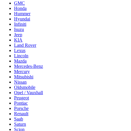
GMC
Honda
Hummer
Hyundai
Infiniti
Isuzu
Jeep
KIA
Land Rover
Lexus
Lincoln
Mazda
Mercedes-Benz
Mercury
Mitsubishi
Nissan
Oldsmobile
Opel / Vauxhall
Peugeot
Pontiac
Porsche
Renault
Saab
Saturn
Scion