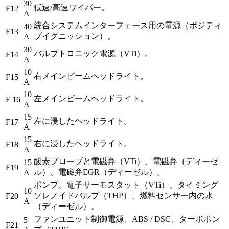
30
低速/高速ワイパー。
F12
A
統合システムインターフェース用の電源（ポジティ
40
F13
ブイグニッション）。
A
30
バルブトロニック電源（VTi）。
F14
A
10
右メインビームヘッドライト。
F15
A
10
左メインビームヘッドライト。
F 16
A
15
左に浸したヘッドライト。
F17
A
15
右に浸したヘッドライト。
F18
A
酸素プローブと電磁弁（VTi）、電磁弁（ディーゼ
15
F19
ル）、電磁弁EGR（ディーゼル）。
A
ポンプ、電子サーモスタット（VTi）、タイミング
10
ソレノイドバルブ（THP）、燃料センサー内の水
F20
A
（ディーゼル）。
ファンユニット制御電源、ABS / DSC、ターボポン
5
F21