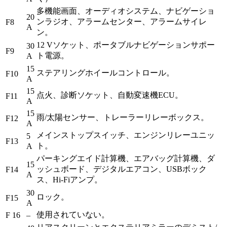
多機能画面、オーディオシステム、ナビゲーショ
20
ンラジオ、アラームセンター、アラームサイレ
F8
A
ン。
12 Vソケット、ポータブルナビゲーションサポー
30
F9
ト電源。
A
15
ステアリングホイールコントロール。
F10
A
15
点火、診断ソケット、自動変速機ECU。
F11
A
15
雨/太陽センサー、トレーラーリレーボックス。
F12
A
メインストップスイッチ、エンジンリレーユニッ
5
F13
ト。
A
パーキングエイド計算機、エアバッグ計算機、ダ
15
ッシュボード、デジタルエアコン、USBボック
F14
A
ス、Hi-Fiアンプ。
30
ロック。
F15
A
使用されていない。
F 16
–