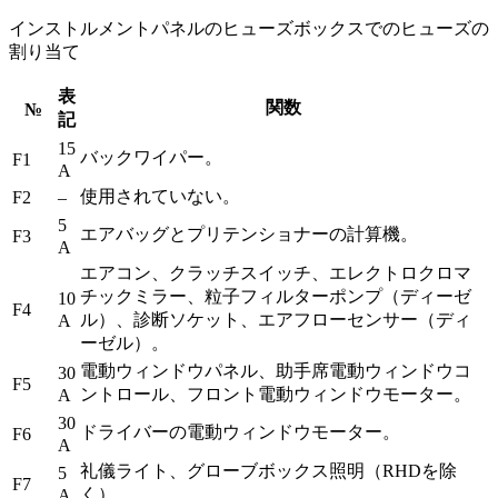
インストルメントパネルのヒューズボックスでのヒューズの
割り当て
表
関数
№
記
15
バックワイパー。
F1
A
使用されていない。
F2
–
5
エアバッグとプリテンショナーの計算機。
F3
A
エアコン、クラッチスイッチ、エレクトロクロマ
チックミラー、粒子フィルターポンプ（ディーゼ
10
F4
ル）、診断ソケット、エアフローセンサー（ディ
A
ーゼル）。
電動ウィンドウパネル、助手席電動ウィンドウコ
30
F5
ントロール、フロント電動ウィンドウモーター。
A
30
ドライバーの電動ウィンドウモーター。
F6
A
礼儀ライト、グローブボックス照明（RHDを除
5
F7
く）
A