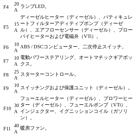
20
ランプLED。
F4
A
ディーゼルヒーター（ディーゼル）、パティキュレ
ートフィルターアディティブポンプ（ディーゼ
15
F5
ル）、エアフローセンサー（ディーゼル）、ブロー
A
バイヒーターおよび電磁弁（VTi）。
10
ABS / DSCコンピューター、二次停止スイッチ。
F6
A
電動パワーステアリング、オートマチックギアボッ
10
F7
クス。
A
25
スターターコントロール。
F8
A
10
スイッチングおよび保護ユニット（ディーゼル）。
F9
A
フューエルヒーター（ディーゼル）、ブロワーヒー
ター（ディーゼル）、フューエルポンプ（VTi）、
30
F10
インジェクター、イグニッションコイル（ガソリ
A
ン）。
40
暖房ファン。
F11
A