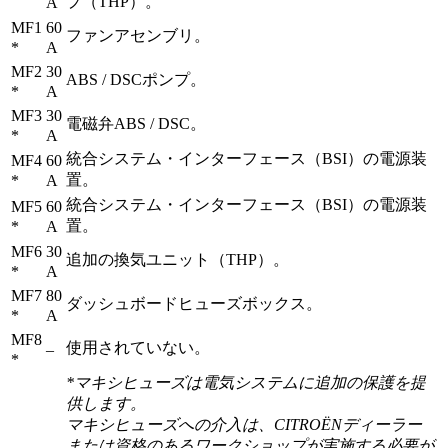
プ（THP）。
A
MF1
60
ファンアセンブリ。
*
A
MF2
30
ABS / DSCポンプ。
*
A
MF3
30
電磁弁ABS / DSC。
*
A
統合システム・インターフェース（BSI）の電源装
MF4
60
置。
*
A
統合システム・インターフェース（BSI）の電源装
MF5
60
置。
*
A
MF6
30
追加の換気ユニット（THP）。
*
A
MF7
80
ダッシュボードヒューズボックス。
*
A
MF8
使用されていない。
–
*
*マキシヒューズは電気システムに追加の保護を提
供します。
マキシヒューズへの介入は、CITROËNディーラー
または資格のあるワークショップが実施する必要が