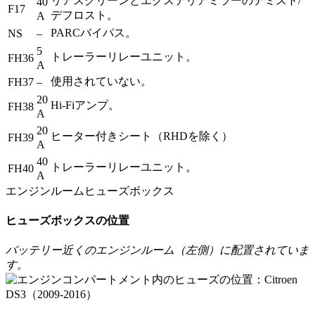
リアスクリーンとエクステリアミラーのデミスト/
40
F17
デフロスト。
A
PARCバイパス。
NS
–
5
トレーラーリレーユニット。
FH36
A
使用されていない。
FH37
–
20
Hi-Fiアンプ。
FH38
A
20
ヒーター付きシート（RHDを除く）
FH39
A
40
トレーラーリレーユニット。
FH40
A
エンジンルームヒューズボックス
ヒューズボックスの位置
バッテリー近くのエンジンルーム（左側）に配置されていま
す。