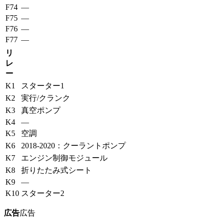
F74
—
F75
—
F76
—
F77
—
リ
レ
ー
K1
スターター1
K2
実行/クランク
K3
真空ポンプ
K4
—
K5
空調
K6
2018-2020：クーラントポンプ
K7
エンジン制御モジュール
K8
折りたたみ式シート
K9
—
K10
スターター2
広告
広告