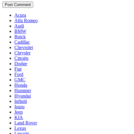
Acura
Alfa Romeo
Audi
BMW
Buick
Cadillac
Chevrolet
Chrysler
Citroën
Dodge
Fiat
Ford
GMC
Honda
Hummer
Hyundai
Infiniti
Isuzu
Jeep
KIA
Land Rover
Lexus
Lincoln