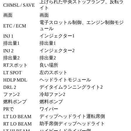
上げられた中央ストップランプ、反転ラ
CHMSL / SAVE
イト
画面
画面
電子スロットル制御、エンジン制御モジ
ETC / ECM
ュール
インジェクター1
INJ 1
排出量1
排出量1
インジェクター2
INJ 2
排出量2
排出量2
RTスポット
良い場所
左のスポット
LT SPOT
ヘッドライトモジュール
HDLP MDL
デイタイムランニングライト2
DRL 2
ファン2
冷却ファン2
燃料ポンプ
燃料ポンプ
PRで
ワイパー
ディップヘッドライト運転席側
LT LO BEAM
助手席側ディップヘッドライト
RT LO BEAM
ハイビームドライバー側