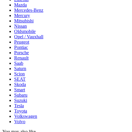
Mazda
Mercedes-Benz
Mercury
Mitsubishi
Nissan
Oldsmobile
Opel / Vauxhall
Peugeot
Pontiac
Porsche
Renault
Saab
Saturn
Scion
SEAT
Skoda
Smart
Subaru
Suzuki
Tesla
Toyota
Volkswagen
Volvo
You may also like