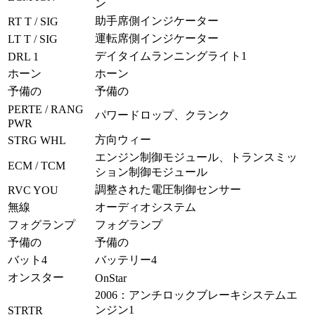
ン
助手席側インジケーター
RT T / SIG
運転席側インジケーター
LT T / SIG
デイタイムランニングライト1
DRL 1
ホーン
ホーン
予備の
予備の
PERTE / RANG
パワードロップ、クランク
PWR
方向ウィー
STRG WHL
エンジン制御モジュール、トランスミッ
ECM / TCM
ション制御モジュール
調整された電圧制御センサー
RVC YOU
無線
オーディオシステム
フォグランプ
フォグランプ
予備の
予備の
バット4
バッテリー4
オンスター
OnStar
2006：アンチロックブレーキシステムエ
ンジン1
STRTR