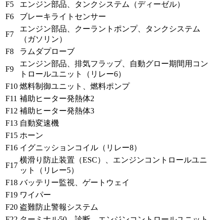
F5
エンジン部品、タンクシステム（ディーゼル）
F6
ブレーキライトセンサー
エンジン部品、クーラントポンプ、タンクシステム
F7
（ガソリン）
F8
ラムダプローブ
エンジン部品、排気フラップ、自動グロー期間用コン
F9
トロールユニット（リレー6）
F10
燃料制御ユニット、燃料ポンプ
F11
補助ヒーター発熱体2
F12
補助ヒーター発熱体3
F13
自動変速機
F15
ホーン
F16
イグニッションコイル（リレー8）
横滑り防止装置（ESC）、エンジンコントロールユニ
F17
ット（リレー5）
F18
バッテリー監視、ゲートウェイ
F19
ワイパー
F20
盗難防止警報システム
F22
ターミナル50、診断、エンジンコントロールユニット