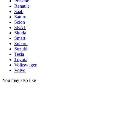
Porsche
Renault
Saab
Saturn
Scion
SEAT
Skoda
Smart
Subaru
Suzuki
Tesla
Toyota
Volkswagen
Volvo
You may also like