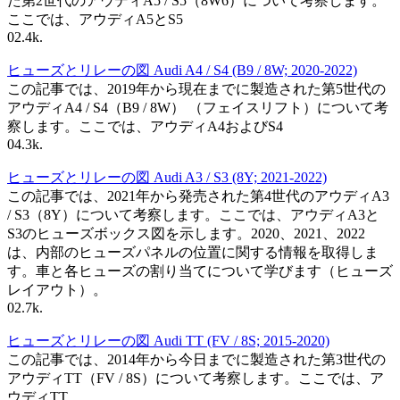
た第2世代のアウディA5 / S5（8W6）について考察します。
ここでは、アウディA5とS5
0
2.4k.
ヒューズとリレーの図 Audi A4 / S4 (B9 / 8W; 2020-2022)
この記事では、2019年から現在までに製造された第5世代の
アウディA4 / S4（B9 / 8W） （フェイスリフト）について考
察します。ここでは、アウディA4およびS4
0
4.3k.
ヒューズとリレーの図 Audi A3 / S3 (8Y; 2021-2022)
この記事では、2021年から発売された第4世代のアウディA3
/ S3（8Y）について考察します。ここでは、アウディA3と
S3のヒューズボックス図を示します。2020、2021、2022
は、内部のヒューズパネルの位置に関する情報を取得しま
す。車と各ヒューズの割り当てについて学びます（ヒューズ
レイアウト）。
0
2.7k.
ヒューズとリレーの図 Audi TT (FV / 8S; 2015-2020)
この記事では、2014年から今日までに製造された第3世代の
アウディTT（FV / 8S）について考察します。ここでは、ア
ウディTT