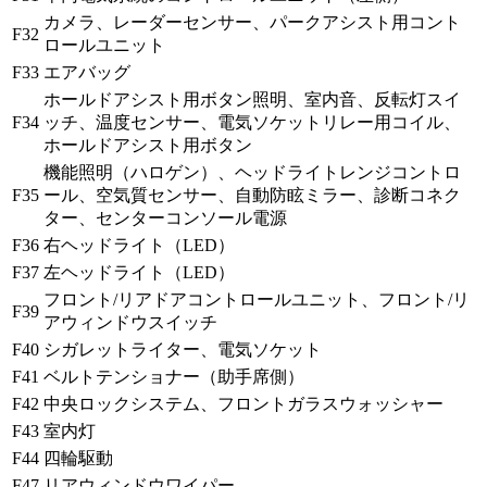
カメラ、レーダーセンサー、パークアシスト用コント
F32
ロールユニット
F33
エアバッグ
ホールドアシスト用ボタン照明、室内音、反転灯スイ
F34
ッチ、温度センサー、電気ソケットリレー用コイル、
ホールドアシスト用ボタン
機能照明（ハロゲン）、ヘッドライトレンジコントロ
F35
ール、空気質センサー、自動防眩ミラー、診断コネク
ター、センターコンソール電源
F36
右ヘッドライト（LED）
F37
左ヘッドライト（LED）
フロント/リアドアコントロールユニット、フロント/リ
F39
アウィンドウスイッチ
F40
シガレットライター、電気ソケット
F41
ベルトテンショナー（助手席側）
F42
中央ロックシステム、フロントガラスウォッシャー
F43
室内灯
F44
四輪駆動
F47
リアウィンドウワイパー