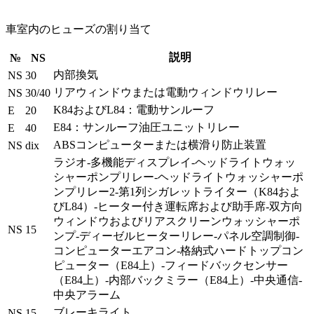
車室内のヒューズの割り当て
説明
№
NS
内部換気
NS
30
リアウィンドウまたは電動ウィンドウリレー
NS
30/40
K84およびL84：電動サンルーフ
E
20
E84：サンルーフ油圧ユニットリレー
E
40
ABSコンピューターまたは横滑り防止装置
NS
dix
ラジオ-多機能ディスプレイ-ヘッドライトウォッ
シャーポンプリレー-ヘッドライトウォッシャーポ
ンプリレー2-第1列シガレットライター（K84およ
びL84）-ヒーター付き運転席および助手席-双方向
ウィンドウおよびリアスクリーンウォッシャーポ
NS
15
ンプ-ディーゼルヒーターリレー-パネル空調制御-
コンピューターエアコン-格納式ハードトップコン
ピューター（E84上）-フィードバックセンサー
（E84上）-内部バックミラー（E84上）-中央通信-
中央アラーム
ブレーキライト
NS
15