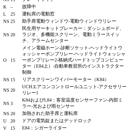
故障中
K
–
運転席の電動窓
L
25
助手席電動ウィンドウ-電動ウィンドウリレー
NS
25
民生用サーキットブレーカー：ダッシュボード、
ラジオ、多機能スクリーン、電動ミラースイッ
NS
20
チ、アラームセンター
メイン電磁ホーン-診断ソケット-ヘッドライトウ
ォッシャーポンプリレー-ヘッドライトウォッシャ
ーポンプリレー2-格納式ハードトップコンピュー
O
15
ター（E84上）-自動車教習所のインストラクター
制御
リアスクリーンワイパーモーター（K84）
NS
15
UCHエアコンコントロールユニット-アクセサリー
NS
20
リレー1
K84およびL84：客室温度センサーファン-内部ミ
NS
3
ラー-光および雨センサー
加熱された助手席と運転席
NS
20
ドアの電気錠またはデッドロック
U
20
E84：シガーライター
V
15