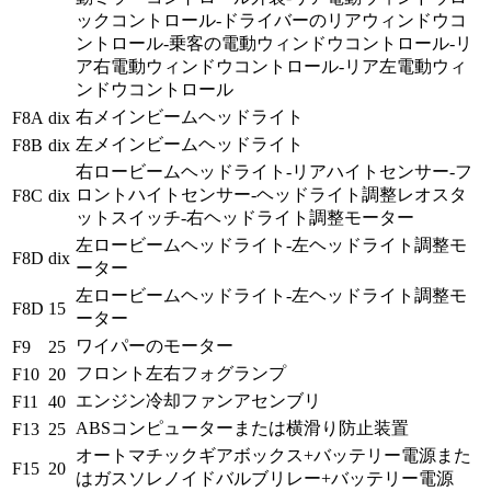
ックコントロール-ドライバーのリアウィンドウコ
ントロール-乗客の電動ウィンドウコントロール-リ
ア右電動ウィンドウコントロール-リア左電動ウィ
ンドウコントロール
右メインビームヘッドライト
F8A
dix
左メインビームヘッドライト
F8B
dix
右ロービームヘッドライト-リアハイトセンサー-フ
ロントハイトセンサー-ヘッドライト調整レオスタ
F8C
dix
ットスイッチ-右ヘッドライト調整モーター
左ロービームヘッドライト-左ヘッドライト調整モ
F8D
dix
ーター
左ロービームヘッドライト-左ヘッドライト調整モ
F8D
15
ーター
ワイパーのモーター
F9
25
フロント左右フォグランプ
F10
20
エンジン冷却ファンアセンブリ
F11
40
ABSコンピューターまたは横滑り防止装置
F13
25
オートマチックギアボックス+バッテリー電源また
F15
20
はガスソレノ​​イドバルブリレー+バッテリー電源