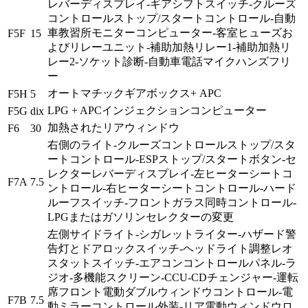
レバーディスプレイ-ギアシフトスイッチ-クルーズ
コントロールストップ/スタートコントロール-自動
車教習所モニターコンピューター-客室ヒューズお
F5F
15
よびリレーユニット-補助加熱リレー1-補助加熱リ
レー2-ソケット診断-自動車電話マイクハンズフリ
ー
オートマチックギアボックス+ APC
F5H
5
LPG + APCインジェクションコンピューター
F5G
dix
加熱されたリアウィンドウ
F6
30
右側のライト-クルーズコントロールストップ/スタ
ートコントロール-ESPストップ/スタートボタン-セ
レクターレバーディスプレイ-左ヒーターシートコ
F7A
7.5
ントロール-右ヒーターシートコントロール-ハード
ルーフスイッチ-フロントガラス同時コントロール-
LPGまたはガソリンセレクターの変更
左側サイドライト-シガレットライター-ハザード警
告灯とドアロックスイッチ-ヘッドライト調整レオ
スタットスイッチ-エアコンコントロールパネル-ラ
ジオ-多機能スクリーン-CCU-CDチェンジャー-運転
席フロント電動ダブルウィンドウコントロール-電
F7B
7.5
動ミラーコントロール外装-リア電動ウィンドウロ