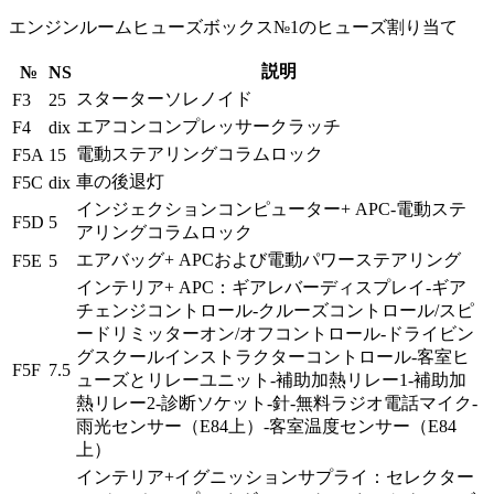
エンジンルームヒューズボックス№1のヒューズ割り当て
説明
№
NS
スターターソレノイド
F3
25
エアコンコンプレッサークラッチ
F4
dix
電動ステアリングコラムロック
F5A
15
車の後退灯
F5C
dix
インジェクションコンピューター+ APC-電動ステ
F5D
5
アリングコラムロック
エアバッグ+ APCおよび電動パワーステアリング
F5E
5
インテリア+ APC：ギアレバーディスプレイ-ギア
チェンジコントロール-クルーズコントロール/スピ
ードリミッターオン/オフコントロール-ドライビン
グスクールインストラクターコントロール-客室ヒ
F5F
7.5
ューズとリレーユニット-補助加熱リレー1-補助加
熱リレー2-診断ソケット-針-無料ラジオ電話マイク-
雨光センサー（E84上）-客室温度センサー（E84
上）
インテリア+イグニッションサプライ：セレクター