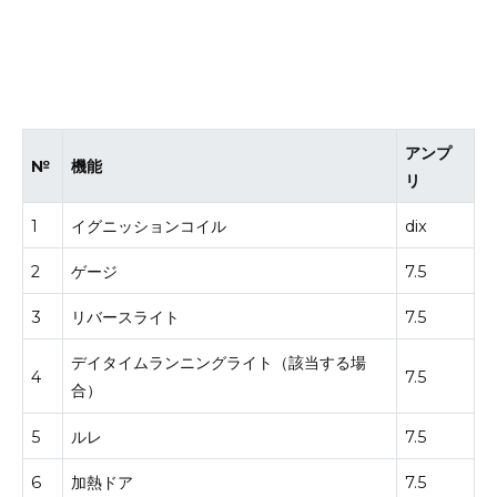
アンプ
№
機能
リ
1
イグニッションコイル
dix
2
ゲージ
7.5
3
リバースライト
7.5
デイタイムランニングライト（該当する場
4
7.5
合）
5
ルレ
7.5
6
加熱ドア
7.5