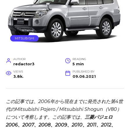
MITSUBISHI
AUTHOR
READING
redactor3
5 min
VIEWS
PUBLISHED BY
3.8k.
09.06.2021
この記事では、2006年から現在までに発売された第4世
代のMitsubishi Pajero / Mitsubishi Shogun（V80）
について考察します。
この記事では、
三菱パジェロ
2006、2007、2008、2009、2010、2011、2012、