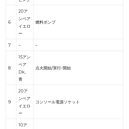
20ア
ンペア
6
燃料ポンプ
イエロ
ー
7
–
–
15アン
ペア
8
点火開始/実行-開始
Dk。
青
20ア
ンペア
9
コンソール電源ソケット
イエロ
ー
10ア