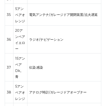
5アン
35
電気アンテナ/ガレージドア開閉装置/点火遅延
ペアオ
レンジ
20ア
ンペア
36
ラジオ/ナビゲーション
イエロ
ー
15アン
ペア
37
伝染;感染
Dk。
青
5アン
38
アナログ時計/ガレージドアオープナー
ペアオ
レンジ