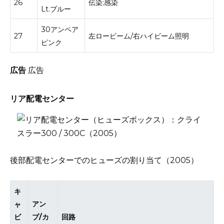
26
伝染;感染
Lt.ブルー
30アンペア
27
左ロービーム/右ハイビーム照明
ピンク
広告
広告
リア配電センター
後部配電センターでのヒューズの割り当て（2005）
キ
アン
ャ
プ/カ
回路
ビ