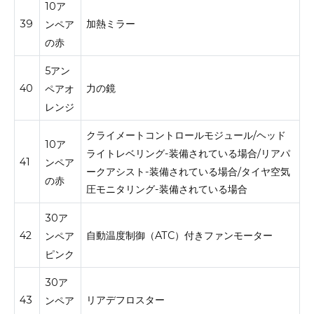
10ア
39
加熱ミラー
ンペア
の赤
5アン
40
力の鏡
ペアオ
レンジ
クライメートコントロールモジュール/ヘッド
10ア
ライトレベリング-装備されている場合/リアパ
41
ンペア
ークアシスト-装備されている場合/タイヤ空気
の赤
圧モニタリング-装備されている場合
30ア
42
自動温度制御（ATC）付きファンモーター
ンペア
ピンク
30ア
43
リアデフロスター
ンペア