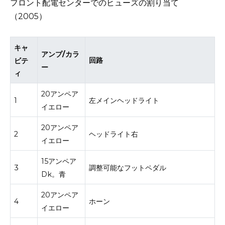
フロント配電センターでのヒューズの割り当て
（2005）
キャ
アンプ/カラ
回路
ビテ
ー
ィ
20アンペア
1
左メインヘッドライト
イエロー
20アンペア
2
ヘッドライト右
イエロー
15アンペア
3
調整可能なフットペダル
Dk。
青
20アンペア
4
ホーン
イエロー