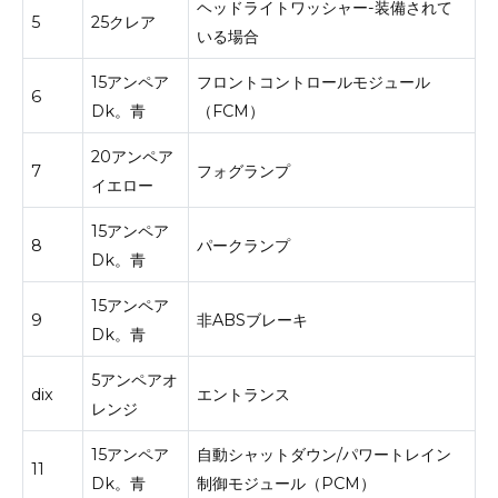
ヘッドライトワッシャー-装備されて
5
25クレア
いる場合
15アンペア
フロントコントロールモジュール
6
Dk。
青
（FCM）
20アンペア
7
フォグランプ
イエロー
15アンペア
8
パークランプ
Dk。
青
15アンペア
9
非ABSブレーキ
Dk。
青
5アンペアオ
dix
エントランス
レンジ
15アンペア
自動シャットダウン/パワートレイン
11
Dk。
青
制御モジュール（PCM）