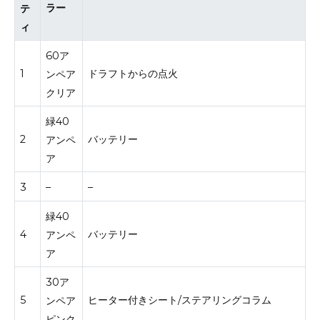
ラー
テ
ィ
60ア
1
ドラフトからの点火
ンペア
クリア
緑40
2
バッテリー
アンペ
ア
3
–
–
緑40
4
バッテリー
アンペ
ア
30ア
5
ヒーター付きシート/ステアリングコラム
ンペア
ピンク