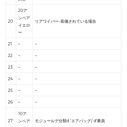
20ア
ンペア
20
リアワイパー-装備されている場合
イエロ
ー
21
–
–
22
–
–
23
–
–
24
–
–
25
–
–
26
–
–
10ア
27
モジュールデ分類d ‘エアバッグ/ d’乗員
ンペア