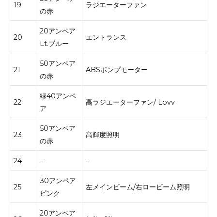
19
ラジエーターファン
の赤
20アンペア
20
エントランス
Lt.ブルー
50アンペア
21
ABSポンプモーター
の赤
緑40アンペ
22
高ラジエーターファン/ Lovv
ア
50アンペア
23
高輝度照明
の赤
24
–
–
30アンペア
25
左メインビーム/右ロービーム照明
ピンク
20アンペア