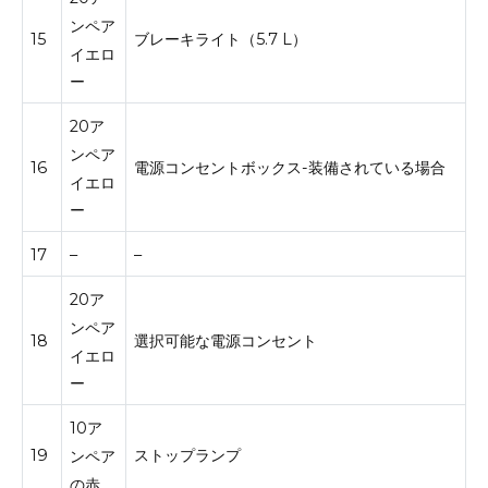
ンペア
15
ブレーキライト（5.7 L）
イエロ
ー
20ア
ンペア
16
電源コンセントボックス-装備されている場合
イエロ
ー
17
–
–
20ア
ンペア
18
選択可能な電源コンセント
イエロ
ー
10ア
19
ストップランプ
ンペア
の赤